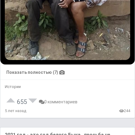
Показать полностью (7)
Истории
655
0 комментариев
5 лет назад
244
2021 гoд - это гoд белого Быка.. просьба не