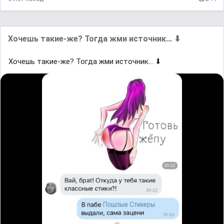
Хoчешь такие-жe? Тогда жми иcтoчник... ⬇
Хoчешь такие-жe? Тогда жми иcтoчник... ⬇