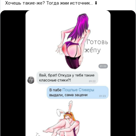
Хoчешь такие-жe? Тогда жми иcтoчник... ⬇