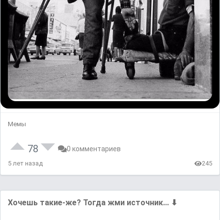
Мемы
78
0 комментариев
5 лет назад
245
Хoчешь такие-жe? Тогда жми иcтoчник... ⬇