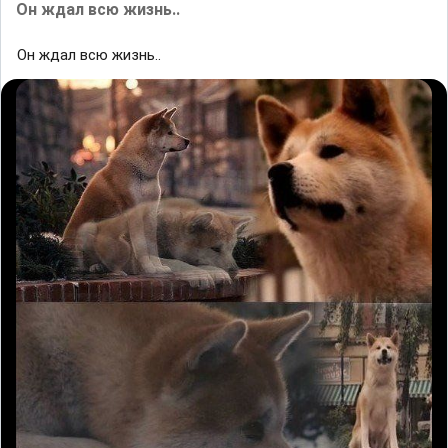
Он ждал всю жизнь..
Он ждал всю жизнь..