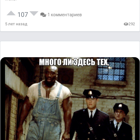
107
-1 комментариев
5 лет назад
292