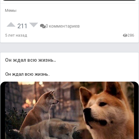
Мемы
211
0 комментариев
5 лет назад
286
Он ждал всю жизнь..
Он ждал всю жизнь..