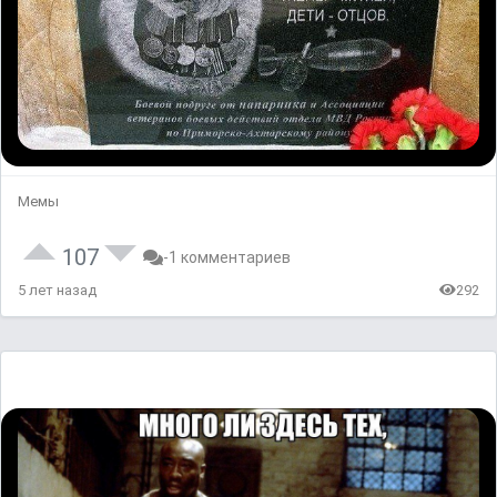
Мемы
107
-1 комментариев
5 лет назад
292