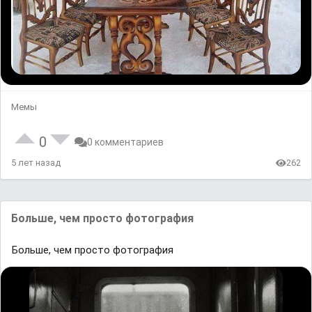
Мемы
0
0 комментариев
5 лет назад
262
Больше, чем просто фотография
Больше, чем просто фотография