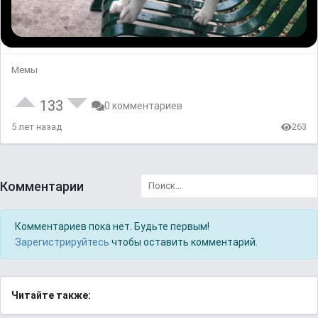
Мемы
133
0 комментариев
5 лет назад
263
Комментарии
Комментариев пока нет. Будьте первым!
Зарегистрируйтесь
чтобы оставить комментарий.
Читайте также: