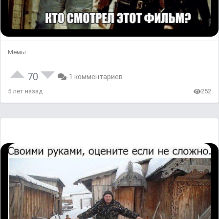
Мемы
70
-1 комментариев
5 лет назад
252