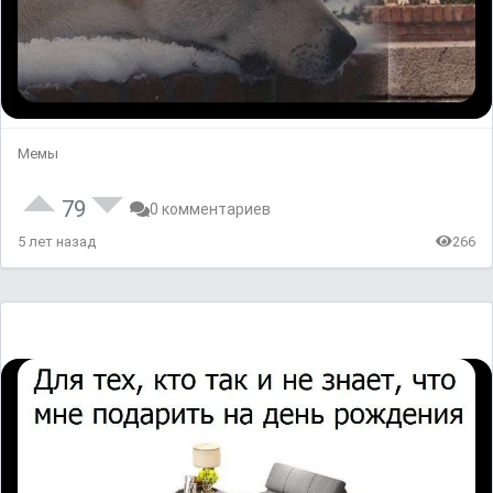
Мемы
79
0 комментариев
5 лет назад
266