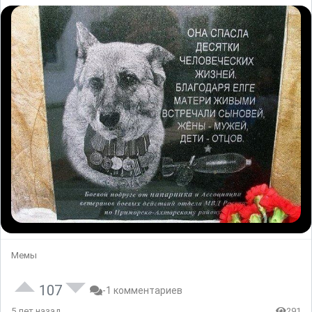
Мемы
107
-1 комментариев
5 лет назад
291