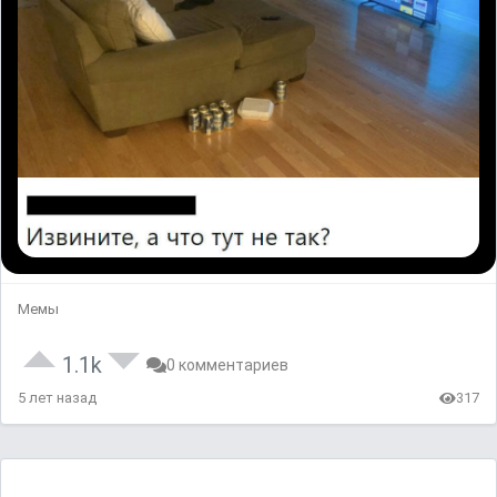
Мемы
1.1k
0 комментариев
5 лет назад
317