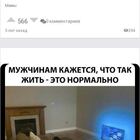
Мемы
566
0 комментариев
5 лет назад
294