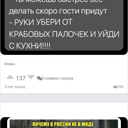
Мемы
137
0 комментариев
5 лет назад
293