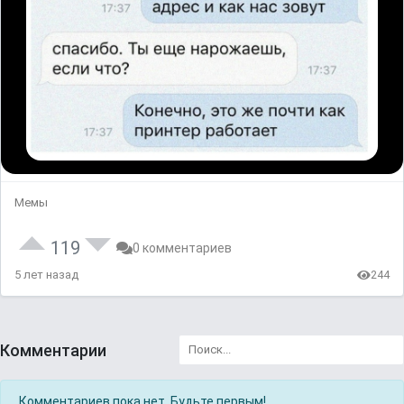
Мемы
119
0 комментариев
5 лет назад
244
Комментарии
Комментариев пока нет. Будьте первым!