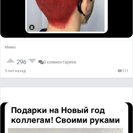
Мемы
296
0 комментариев
5 лет назад
311