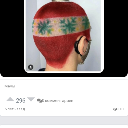
Мемы
296
0 комментариев
5 лет назад
310