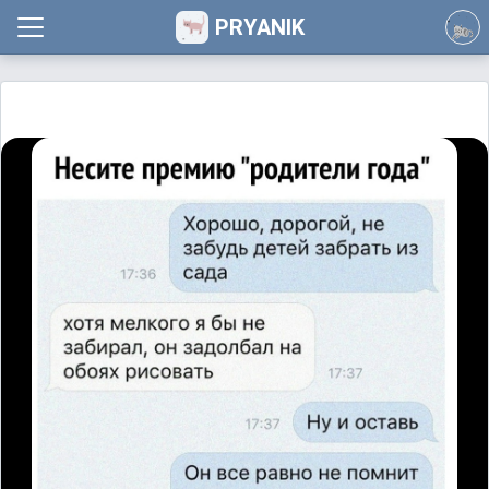
PRYANIK