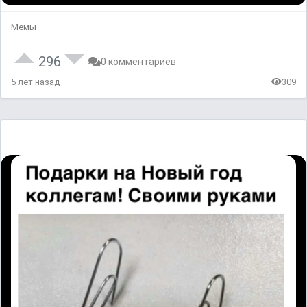
Мемы
296
0 комментариев
5 лет назад
309