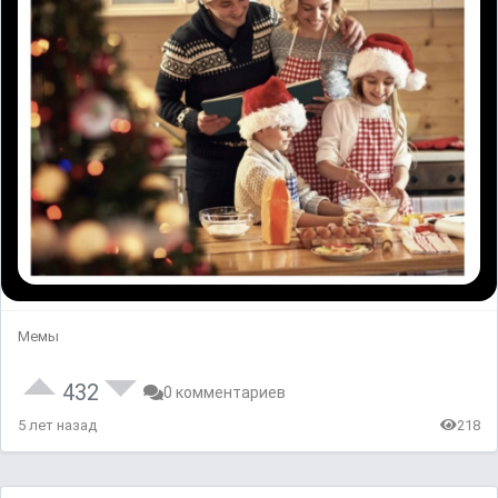
Мемы
432
0 комментариев
5 лет назад
218