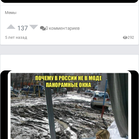
Мемы
137
0 комментариев
5 лет назад
292