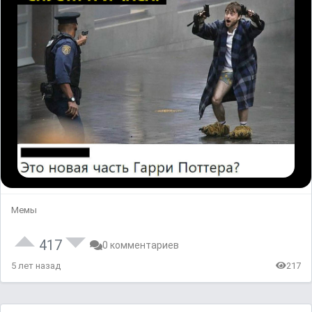
Мемы
417
0 комментариев
5 лет назад
217