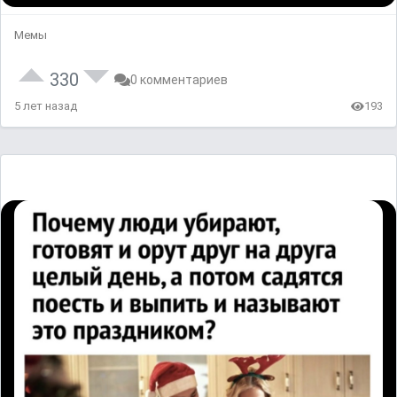
Мемы
330
0 комментариев
5 лет назад
193