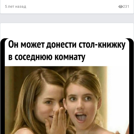
5 лет назад
231