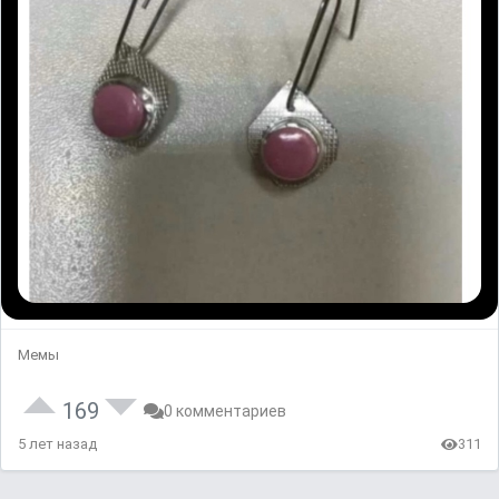
Мемы
169
0 комментариев
5 лет назад
311