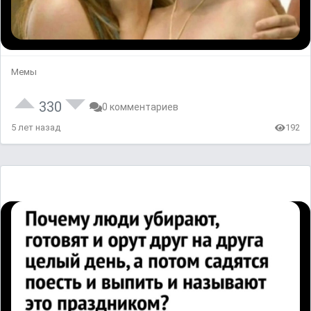
Мемы
330
0 комментариев
5 лет назад
192