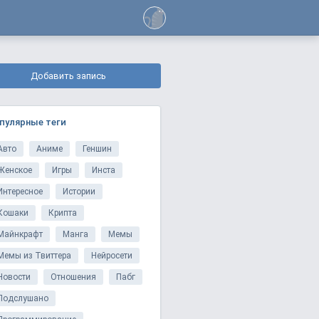
Добавить запись
пулярные теги
Авто
Аниме
Геншин
Женское
Игры
Инста
Интересное
Истории
Кошаки
Крипта
Майнкрафт
Манга
Мемы
Мемы из Твиттера
Нейросети
Новости
Отношения
Пабг
Подслушано