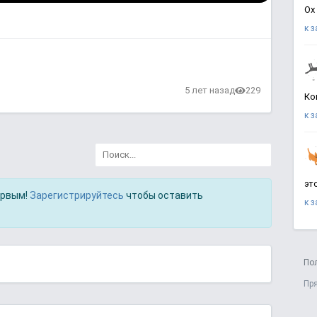
Ох
к 
в
5 лет назад
229
Ко
к 
эт
ервым!
Зарегистрируйтесь
чтобы оставить
к 
По
Пр