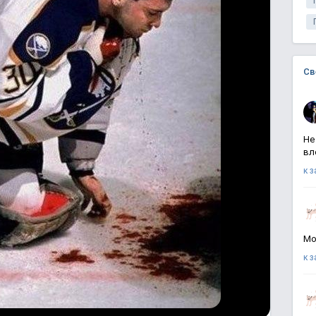
Св
Не
вл
к 
Мо
к 