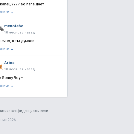
 капец ???? во папа дает
записи →
menotebo
10 месяцев назад
нечно, а ты думала
записи →
Arina
10 месяцев назад
о Sonny Boy~
записи →
литика конфиденциальности
яник 2026