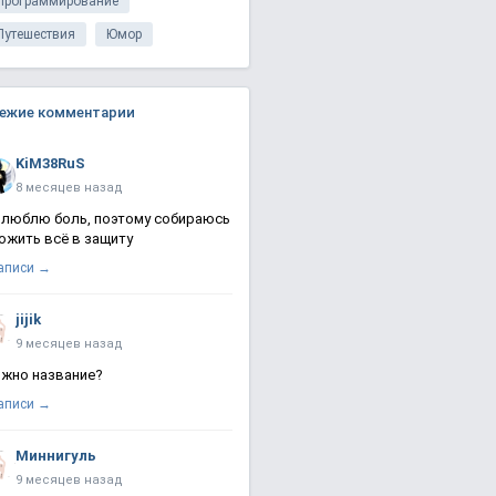
Программирование
Путешествия
Юмор
ежие комментарии
KiM38RuS
8 месяцев назад
 люблю боль, поэтому собираюсь
ожить всё в защиту
записи →
jijik
9 месяцев назад
жно название?
записи →
Миннигуль
9 месяцев назад