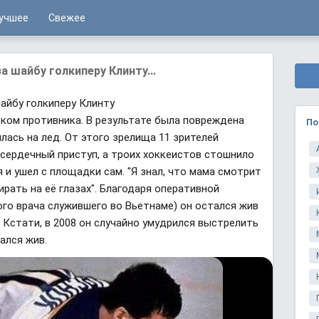
учшее
Свежее
а шайбу голкиперу Клинту...
шайбу голкиперу Клинту
ьком противника. В результате была повреждена
По
илась на лед. От этого зрелища 11 зрителей
 сердечный приступ, а троих хоккеистов стошнило
я и ушел с площадки сам. "Я знал, что мама смотрит
ирать на её глазах". Благодаря оперативной
го врача служившего во Вьетнаме) он остался жив
 Кстати, в 2008 он случайно умудрился выстрелить
ался жив.