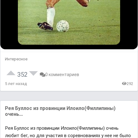
Интересное
352
0 комментариев
5 лет назад
292
Рея Буллос из провинции Илоило(Филлипины)
очень...
Рея Буллос из провинции Илоило(Филлипины) очень
любит бег, но для участия в соревнованиях у нее не было