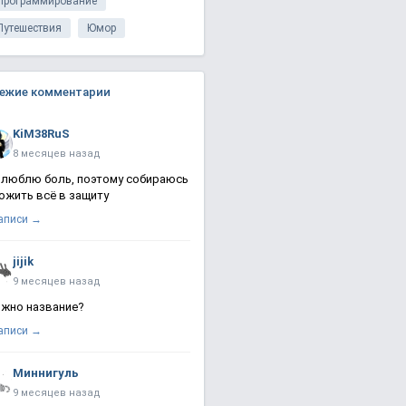
Программирование
Путешествия
Юмор
ежие комментарии
KiM38RuS
8 месяцев назад
 люблю боль, поэтому собираюсь
ожить всё в защиту
записи →
jijik
9 месяцев назад
жно название?
записи →
Миннигуль
9 месяцев назад