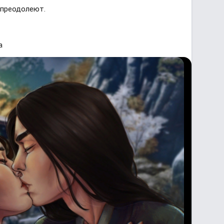
 преодолеют.
а