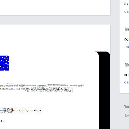
Ох
к 
Ко
к 
эт
к 
По
Пр