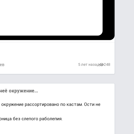
ев
5 лет назад
248
неё окружение...
ё окружение рассортировано по кастам. Ости не
оница без слепого раболепия.