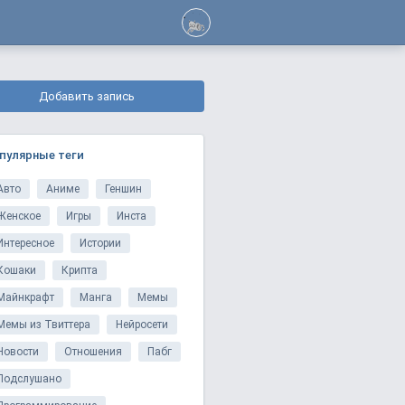
Добавить запись
пулярные теги
Авто
Аниме
Геншин
Женское
Игры
Инста
Интересное
Истории
Кошаки
Крипта
Майнкрафт
Манга
Мемы
Мемы из Твиттера
Нейросети
Новости
Отношения
Пабг
Подслушано