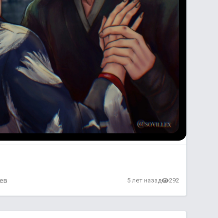
ев
5 лет назад
292