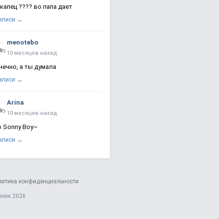
 капец ???? во папа дает
записи →
menotebo
10 месяцев назад
нечно, а ты думала
записи →
Arina
10 месяцев назад
о Sonny Boy~
записи →
литика конфиденциальности
яник 2026