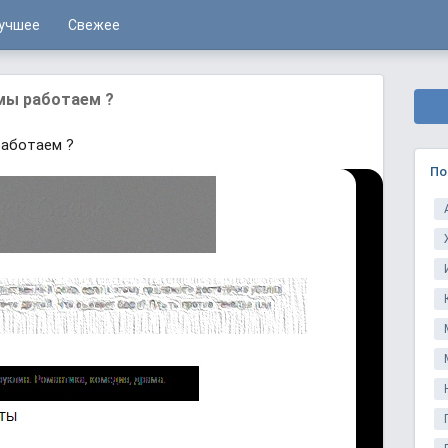
учшее
Свежее
мы работаем ?
работаем ?
По