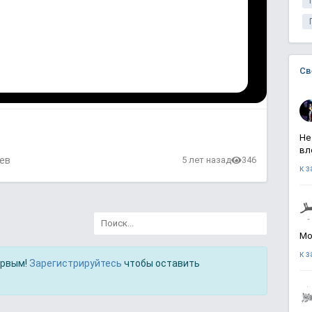
Св
Не
вл
ев
5 лет назад
346
к 
Мо
к 
ервым!
Зарегистрируйтесь
чтобы оставить