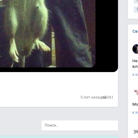
Св
Не
вл
к 
в
5 лет назад
261
Мо
к 