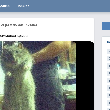
учшее
Свежее
лограммовая крыса.
раммовая крыса.
По