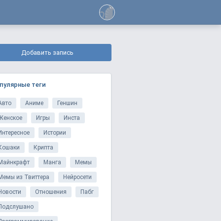
Добавить запись
пулярные теги
Авто
Аниме
Геншин
Женское
Игры
Инста
Интересное
Истории
Кошаки
Крипта
Майнкрафт
Манга
Мемы
Мемы из Твиттера
Нейросети
Новости
Отношения
Пабг
Подслушано