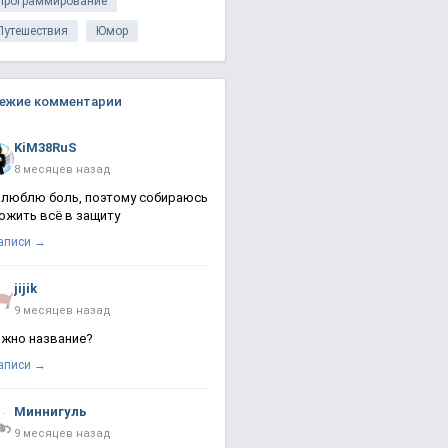
Программирование
Путешествия
Юмор
ежие комментарии
KiM38RuS
8 месяцев назад
 люблю боль, поэтому собираюсь
ожить всё в защиту
записи →
jijik
9 месяцев назад
жно название?
записи →
Миннигуль
9 месяцев назад