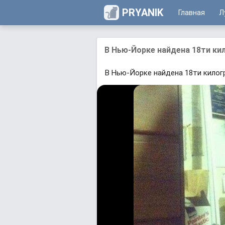
PRYANIK
Главная
Л
В Нью-Йорке найдена 18ти ки
В Нью-Йорке найдена 18ти килог