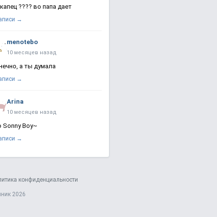
 капец ???? во папа дает
записи →
menotebo
10 месяцев назад
нечно, а ты думала
записи →
Arina
10 месяцев назад
о Sonny Boy~
записи →
литика конфиденциальности
яник 2026