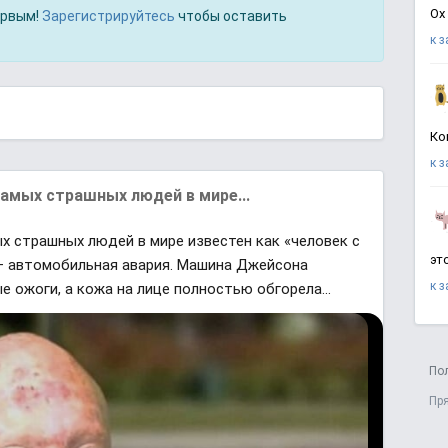
Ох
ервым!
Зарегистрируйтесь
чтобы оставить
к 
Ко
к 
амых страшных людей в мире...
х страшных людей в мире известен как «человек с
эт
— автомобильная авария. Машина Джейсона
к 
е ожоги, а кожа на лице полностью обгорела...
По
Пр