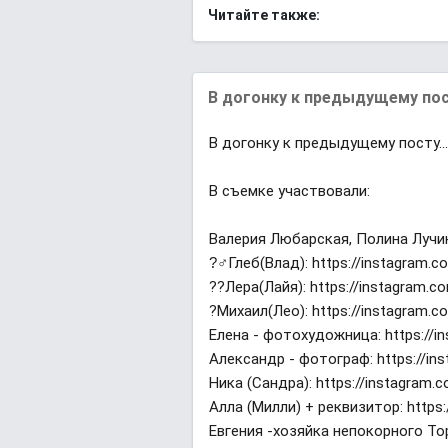
Читайте также:
В догонку к предыдущему посту
В догонку к предыдущему посту...
В съемке участвовали:
Валерия Любарская, Полина Лучина
?‍♂Глеб(Влад): https://instagram.
?‍?Лера(Лайя): https://instagram.c
?Михаил(Лео): https://instagram.c
Елена - фотохудожница: https://in
Александр - фотограф: https://i
Ника (Сандра): https://instagram.
Алла (Милли) + реквизитор: https:
Евгения -хозяйка непокорного То