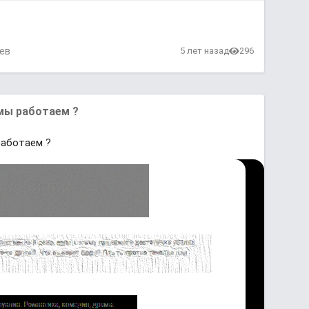
ев
5 лет назад
296
мы работаем ?
работаем ?