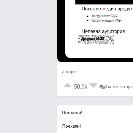
Истории
50.9k
0 комментари
Поехали!
Поехали!