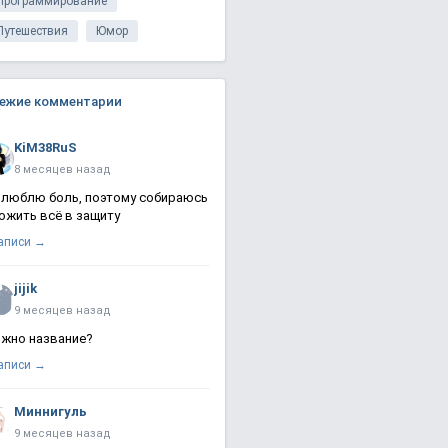
Программирование
Путешествия
Юмор
ежие комментарии
KiM38RuS
8 месяцев назад
 люблю боль, поэтому собираюсь
ожить всё в защиту
записи →
jijik
9 месяцев назад
жно название?
записи →
Миннигуль
9 месяцев назад