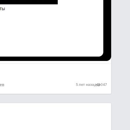
ев
5 лет назад
347