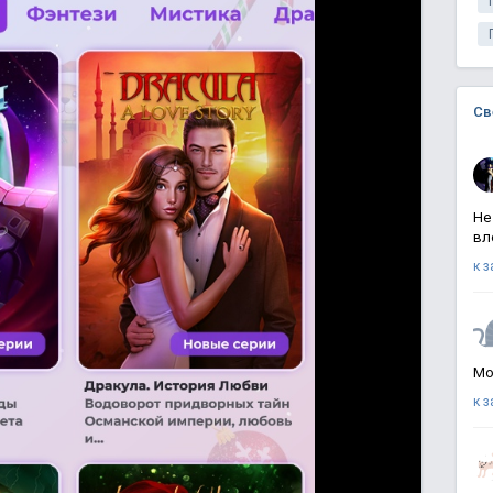
Св
Не
вл
к 
Мо
к 