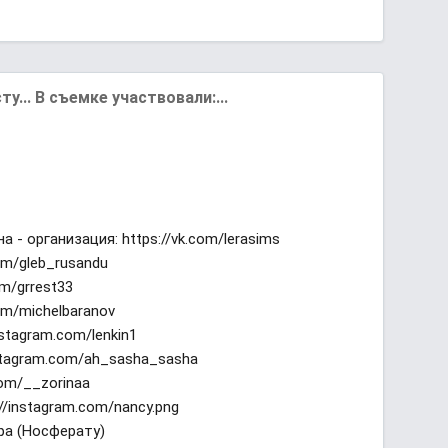
... В съемке участвовали:...
 - организация: https://vk.com/lerasims
com/gleb_rusandu
om/grrest33
om/michelbaranov
stagram.com/lenkin1
nstagram.com/ah_sasha_sasha
com/__zorinaa
//instagram.com/nancy.png
ра (Носферату)