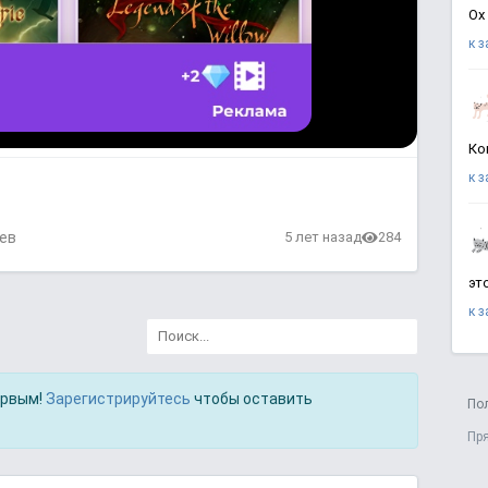
Ох
к 
Ко
к 
ев
5 лет назад
284
эт
к 
ервым!
Зарегистрируйтесь
чтобы оставить
По
Пр