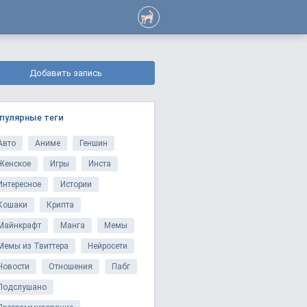
Добавить запись
пулярные теги
Авто
Аниме
Геншин
Женское
Игры
Инста
Интересное
Истории
Кошаки
Крипта
Майнкрафт
Манга
Мемы
Мемы из Твиттера
Нейросети
Новости
Отношения
Пабг
Подслушано