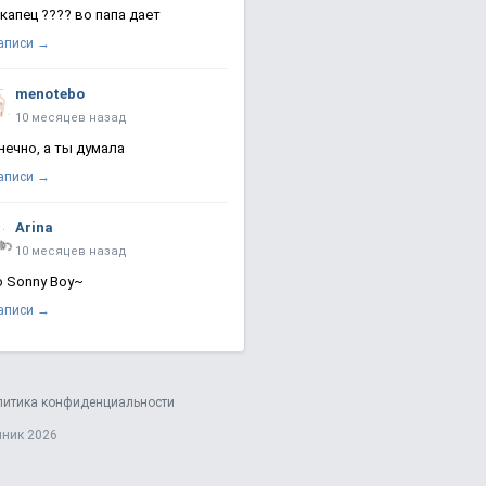
 капец ???? во папа дает
записи →
menotebo
10 месяцев назад
нечно, а ты думала
записи →
Arina
10 месяцев назад
о Sonny Boy~
записи →
литика конфиденциальности
яник 2026