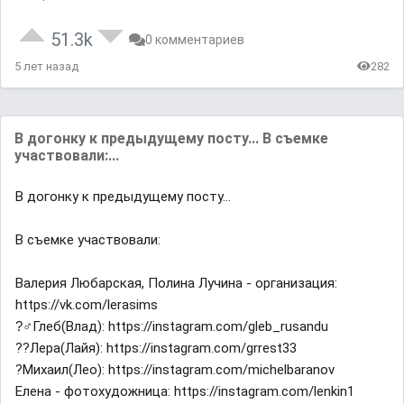
51.3k
0 комментариев
5 лет назад
282
В догонку к предыдущему посту... В съемке
участвовали:...
В догонку к предыдущему посту...
В съемке участвовали:
Валерия Любарская, Полина Лучина - организация:
https://vk.com/lerasims
?‍♂Глеб(Влад): https://instagram.com/gleb_rusandu
?‍?Лера(Лайя): https://instagram.com/grrest33
?Михаил(Лео): https://instagram.com/michelbaranov
Елена - фотохудожница: https://instagram.com/lenkin1