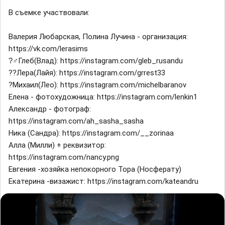
В съемке участвовали:
Валерия Любарская, Полина Лучина - организация:
https://vk.com/lerasims
?‍♂Глеб(Влад): https://instagram.com/gleb_rusandu
?‍?Лера(Лайя): https://instagram.com/grrest33
?Михаил(Лео): https://instagram.com/michelbaranov
Елена - фотохудожница: https://instagram.com/lenkin1
Александр - фотограф:
https://instagram.com/ah_sasha_sasha
Ника (Сандра): https://instagram.com/__zorinaa
Алла (Милли) + реквизитор:
https://instagram.com/nancy.png
Евгения -хозяйка непокорного Тора (Носферату)
Екатерина -визажист: https://instagram.com/kateandru