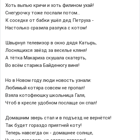
Хоть выпью кричи и хоть филином ухай!
Снегурочку тоже послали потом...
К соседке от бабки ушёл дед Петруха -
Настолько сразила разлука с котом!
Швырнул телевизор в окно дядя Катырь,
Лоснящихся звёзд за веселье кляня!
А тётка Макариха скушала скатерть,
Во всём старика Байденюгу виня!
Но в Новом году люди новость узнали:
Любимый котяра совсем не пропал!
Взяла котофеюшку школьница Галя,
Чтоб в кресле удобном послаще он спал!
Домашним зверь стал и в подъезд не вернётся!
Так будет гораздо приятней коту!
Теперь навсегда он - домашнее солнце,