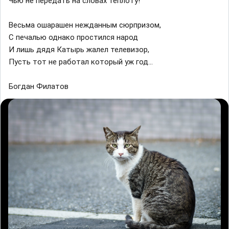
Чью не передать на словах теплоту!
Весьма ошарашен нежданным сюрпризом,
С печалью однако простился народ
И лишь дядя Катырь жалел телевизор,
Пусть тот не работал который уж год...
Богдан Филатов