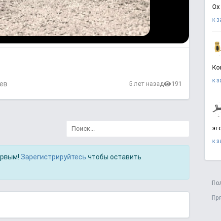
Ох
к 
Ко
к 
ев
5 лет назад
191
эт
к 
ервым!
Зарегистрируйтесь
чтобы оставить
По
Пр