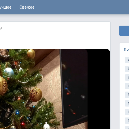
учшее
Свежее
!
По