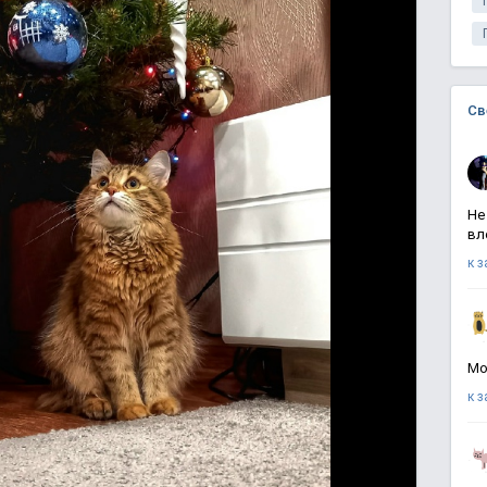
Св
Не
вл
к 
Мо
к 