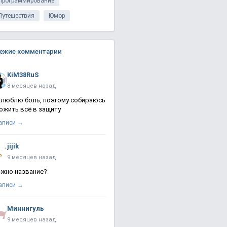
Программирование
Путешествия
Юмор
ежие комментарии
KiM38RuS
8 месяцев назад
 люблю боль, поэтому собираюсь
ожить всё в защиту
записи →
jijik
9 месяцев назад
жно название?
записи →
Миннигуль
9 месяцев назад