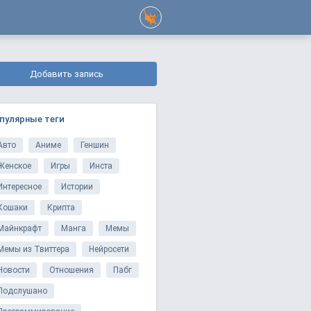
Добавить запись
пулярные теги
Авто
Аниме
Геншин
Женское
Игры
Инста
Интересное
Истории
Кошаки
Крипта
Майнкрафт
Манга
Мемы
Мемы из Твиттера
Нейросети
Новости
Отношения
Пабг
Подслушано