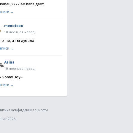
 капец ???? во папа дает
записи →
menotebo
10 месяцев назад
нечно, а ты думала
записи →
Arina
10 месяцев назад
о Sonny Boy~
записи →
литика конфиденциальности
яник 2026