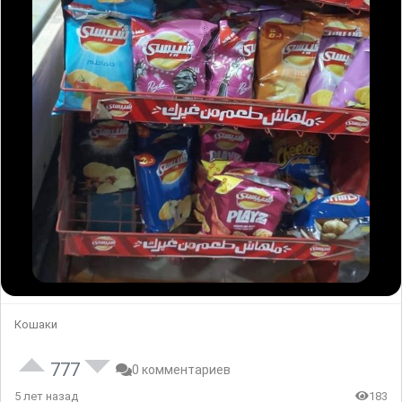
Кошаки
777
0 комментариев
5 лет назад
183