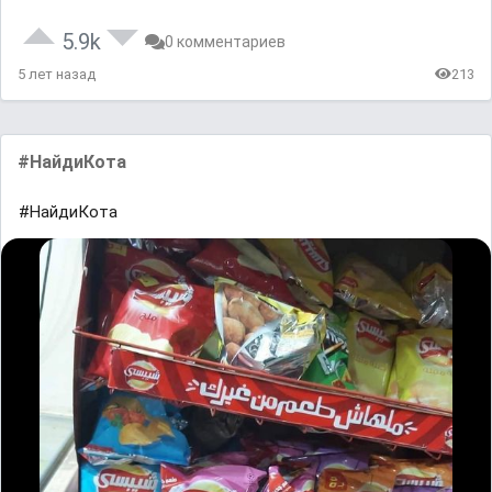
5.9k
0 комментариев
5 лет назад
213
#НайдиКота
#НайдиКота