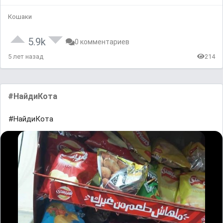
Кошаки
5.9k
0 комментариев
5 лет назад
214
#НайдиКота
#НайдиКота