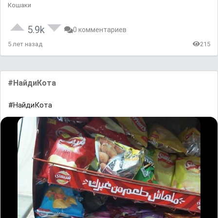
Кошаки
5.9k
0 комментариев
5 лет назад
215
#НайдиКота
#НайдиКота