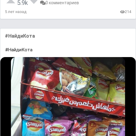
5.9k
0 комментариев
5 лет назад
214
#НайдиКота
#НайдиКота