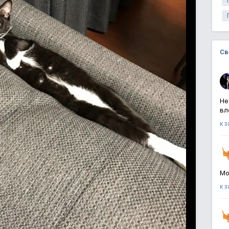
Св
Не
вл
к 
Мо
к 