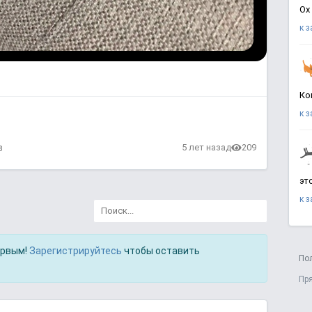
Ох
к 
Ко
к 
в
5 лет назад
209
эт
к 
ервым!
Зарегистрируйтесь
чтобы оставить
По
Пр