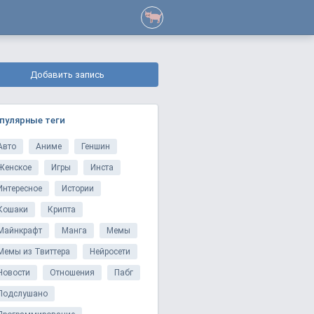
Добавить запись
пулярные теги
Авто
Аниме
Геншин
Женское
Игры
Инста
Интересное
Истории
Кошаки
Крипта
Майнкрафт
Манга
Мемы
Мемы из Твиттера
Нейросети
Новости
Отношения
Пабг
Подслушано