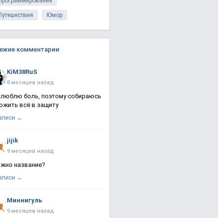
Программирование
Путешествия
Юмор
ежие комментарии
KiM38RuS
8 месяцев назад
 люблю боль, поэтому собираюсь
ожить всё в защиту
записи →
jijik
9 месяцев назад
жно название?
записи →
Миннигуль
9 месяцев назад