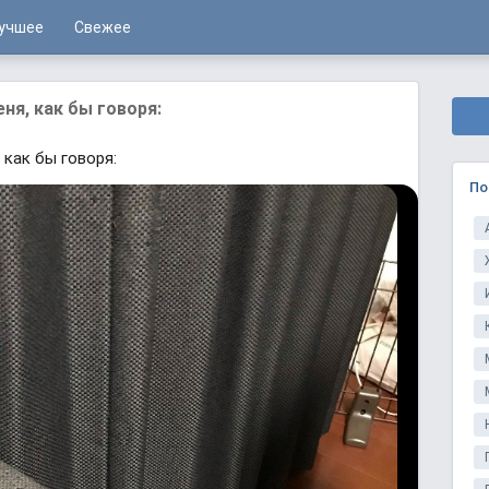
учшее
Свежее
ня, как бы говоря:
 как бы говоря:
По