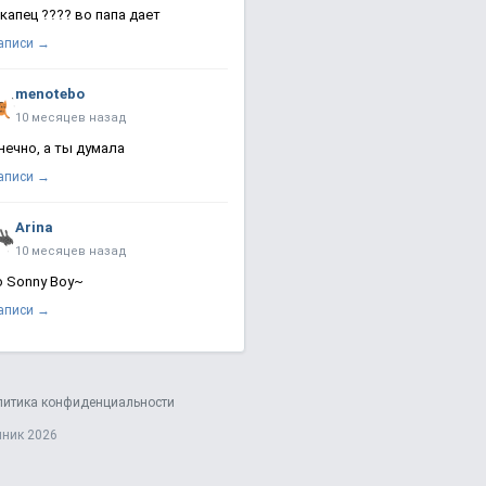
 капец ???? во папа дает
записи →
menotebo
10 месяцев назад
нечно, а ты думала
записи →
Arina
10 месяцев назад
о Sonny Boy~
записи →
литика конфиденциальности
яник 2026