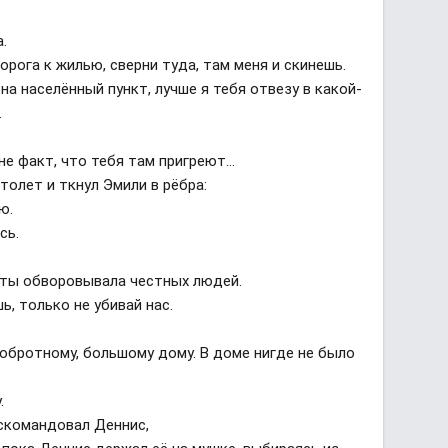
а.
 дорога к жилью, сверни туда, там меня и скинешь.
 на населённый пункт, лучше я тебя отвезу в какой-
.
не факт, что тебя там пригреют...
толет и ткнул Эмили в рёбра:
лю.
сь.
а ты обворовывала честных людей.
ь, только не убивай нас.
добротному, большому дому. В доме нигде не было
у.
 скомандовал Деннис,