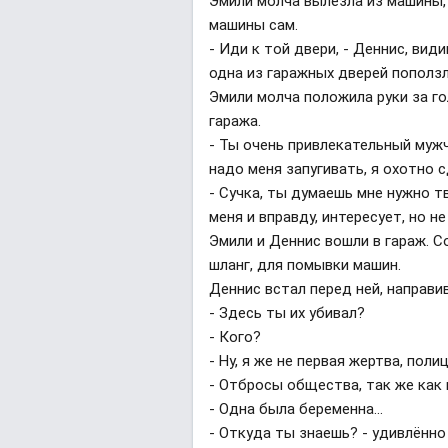
Эмили молча вылезла из машины, 
машины сам.
- Иди к той двери, - Деннис, вид
одна из гаражных дверей поползла
Эмили молча положила руки за го
гаража.
- Ты очень привлекательный мужч
надо меня запугивать, я охотно 
- Сучка, ты думаешь мне нужно т
меня и вправду, интересует, но н
Эмили и Деннис вошли в гараж. 
шланг, для помывки машин.
Деннис встал перед ней, направив
- Здесь ты их убивал?
- Кого?
- Ну, я же не первая жертва, пол
- Отбросы общества, так же как 
- Одна была беременна...
- Откуда ты знаешь? - удивлённо