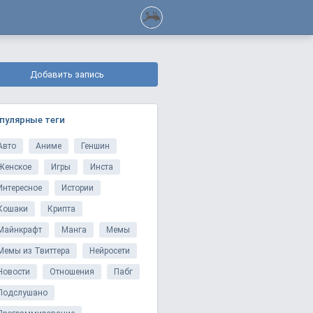
Добавить запись
пулярные теги
Авто
Аниме
Геншин
Женское
Игры
Инста
Интересное
Истории
Кошаки
Крипта
Майнкрафт
Манга
Мемы
Мемы из Твиттера
Нейросети
Новости
Отношения
Пабг
Подслушано