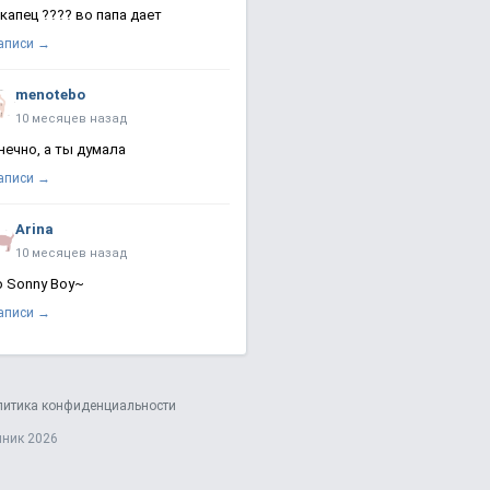
 капец ???? во папа дает
записи →
menotebo
10 месяцев назад
нечно, а ты думала
записи →
Arina
10 месяцев назад
о Sonny Boy~
записи →
литика конфиденциальности
яник 2026