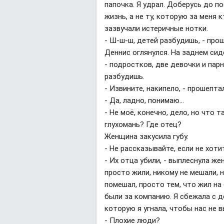
папочка. Я удрал. Доберусь до 
жизнь, а не ту, которую за меня 
зазвучали истеричные нотки.
- Ш-ш-ш, детей разбудишь, - про
Деннис оглянулся. На заднем сид
- подростков, две девочки и парн
разбудишь.
- Извините, накипело, - прошепта
- Да, ладно, понимаю...
- Не моё, конечно, дело, но что 
глухомань? Где отец?
Женщина закусила губу.
- Не рассказывайте, если не хотит
- Их отца убили, - выплеснула же
просто жили, никому не мешали, 
помешал, просто тем, что жил на 
были за компанию. Я сбежала с д
которую я угнала, чтобы нас не 
- Плохие люди?