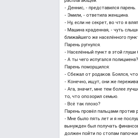
расплагающей.
- Деннис, - представился парень.
- Эмили, - ответила женщина.
- Ну, если не секрет, во что я вл
- Машина краденная, - чуть слыш
ближайшего же населённого пунк
Парень ругнулся.
- Населённый пункт в этой глуши
- А ты чего испугался полицмена
Парень поморщился:
- Сбежал от родаков. Боялся, чт
- Конечно, ищут, они же пережив
- Ага, значит, мне тем более луч
то, что опозорил семью.
- Всё так плохо?
Парень провёл пальцами против р
- Мне было пять лет и я не послу
вынужден был получать финансов
должен пойти по стопам папочки