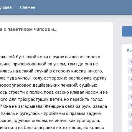
учшее
Свежее
с пакетиком чипсов и...
По
ольшой бутылкой колы в руках вышла из киоска
шине, припаркованной за углом, там где она не
лась на всякий случай в сторону киоска, никого,
ула туда чипсы, колу, осторожно распахнула куртку
 ворох упаковок дешёвеньких печений, сушёных
лось сгрести с полок, пока кассир клевал носом и не
ного для трёх растущих детей, но перебить голод
? Она не загадывала. Женщина села за руль, завела
панель и ругнулась - проблемы с правым задним
ское, сдулось совсем, не иначе, как пропорола,
ваться на бензозаправке не хотелось, но колесо