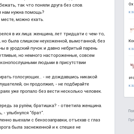
Ох
бежать, так что поняли друга без слов.
ли нам нужна помощь?
к 
а месте, можно ехать.
?
лся в их лица: женщина, лет тридцати с чем-то,
, но была слишком неухоженной, вымотанной, без
Ко
ны в уродский пучок и давно небритый парень
к 
етливые, но немного настороженные, совсем
законопослушными людьми в присутствии
ирать голосующих... - не дождавшись никакой
эт
лушателей, он продолжил, - не подбирайте
к 
краях уже пропало без вести несколько человек.
чередь за рулём, братишка? - ответила женщина.
По
, - улыбнулся "брат".
ленно выехали с бензозаправки, отъехав с глаз
Пр
орога была заснеженной и к спешке не