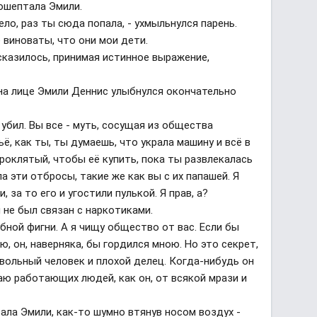
прошептала Эмили.
ело, раз ты сюда попала, - ухмыльнулся парень.
е виноваты, что они мои дети.
исказилось, принимая истинное выражение,
на лице Эмили Деннис улыбнулся окончательно
о убил. Вы все - муть, сосущая из общества
ё, как ты, ты думаешь, что украла машину и всё в
роклятый, чтобы её купить, пока ты развлекалась
а эти отбросы, такие же как вы с их папашей. Я
, за то его и угостили пулькой. Я прав, а?
он не был связан с наркотиками.
обной фигни. А я чищу общество от вас. Если бы
ю, он, наверняка, бы гордился мною. Но это секрет,
бовольный человек и плохой делец. Когда-нибудь он
щаю работающих людей, как он, от всякой мрази и
зала Эмили, как-то шумно втянув носом воздух -