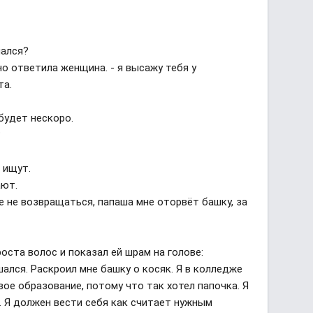
япался?
но ответила женщина. - я высажу тебя у
та.
 будет нескоро.
?
о ищут.
ают.
ше не возвращаться, папаша мне оторвёт башку, за
оста волос и показал ей шрам на голове:
шался. Раскроил мне башку о косяк. Я в колледже
ое образование, потому что так хотел папочка. Я
. Я должен вести себя как считает нужным