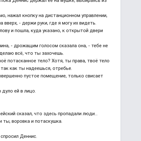
пока Деннис держал её на мушке, выбираясь из
имо, нажал кнопку на дистанционном управлении,
 вверх, - держи руки, где я могу их видеть.
лову и пошла, куда указано, к открытой двери
ина, - дрожащим голосом сказала она, - тебе не
сделаю всё, что ты захочешь.
воё потасканное тело? Хотя, ты права, твоё тело
е так как ты надеешься, отребье.
Совершенно пустое помещение, только свисает
 дуло ей в лицо.
ицейский сказал, что здесь пропадали люди...
и ты, воровка и потаскушка.
 спросил Деннис.