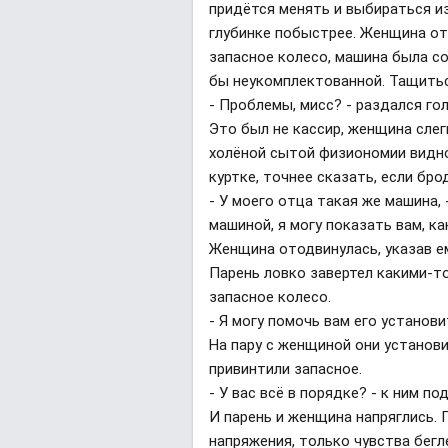
придётся менять и выбираться и
глубинке побыстрее. Женщина отч
запасное колесо, машина была со
бы неукомплектованной. Тащитьс
- Проблемы, мисс? - раздался го
Это был не кассир, женщина слег
холёной сытой физиономии видно
куртке, точнее сказать, если бро
- У моего отца такая же машина, 
машиной, я могу показать вам, ка
Женщина отодвинулась, указав ем
Парень ловко завертел какими-т
запасное колесо.
- Я могу помочь вам его установи
На пару с женщиной они установи
привинтили запасное.
- У вас всё в порядке? - к ним 
И парень и женщина напряглись. 
напряжения, только чувства бегл