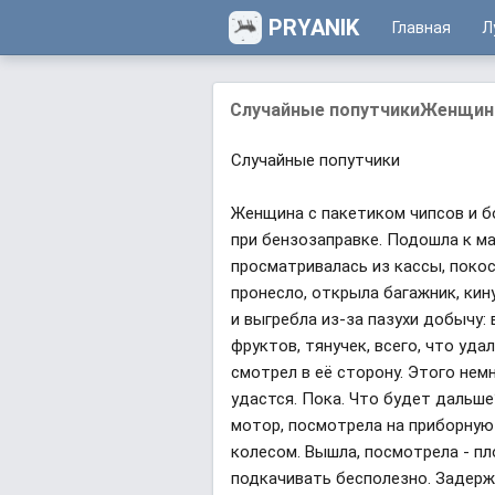
PRYANIK
Главная
Л
Случайные попутчикиЖенщина 
Случайные попутчики
Женщина с пакетиком чипсов и б
при бензозаправке. Подошла к ма
просматривалась из кассы, покоси
пронесло, открыла багажник, кин
и выгребла из-за пазухи добычу:
фруктов, тянучек, всего, что уда
смотрел в её сторону. Этого нем
удастся. Пока. Что будет дальше
мотор, посмотрела на приборную 
колесом. Вышла, посмотрела - пло
подкачивать бесполезно. Задержи