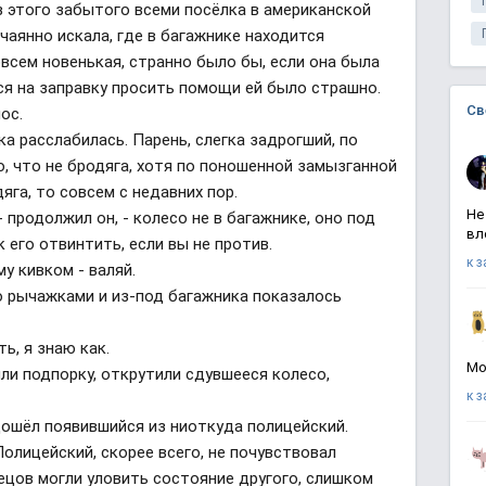
з этого забытого всеми посёлка в американской
аянно искала, где в багажнике находится
всем новенькая, странно было бы, если она была
я на заправку просить помощи ей было страшно.
Св
лос.
ка расслабилась. Парень, слегка задрогший, по
, что не бродяга, хотя по поношенной замызганной
дяга, то совсем с недавних пор.
Не
- продолжил он, - колесо не в багажнике, оно под
вл
к его отвинтить, если вы не против.
к 
у кивком - валяй.
о рычажками и из-под багажника показалось
ть, я знаю как.
Мо
ли подпорку, открутили сдувшееся колесо,
к 
подошёл появившийся из ниоткуда полицейский.
Полицейский, скорее всего, не почувствовал
ецов могли уловить состояние другого, слишком