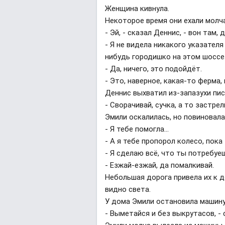
Женщина кивнула.
Некоторое время они ехали молч
- Эй, - сказал Деннис, - вон там,
- Я не видела никакого указателя
нибудь городишко на этом шоссе
- Да, ничего, это подойдёт.
- Это, наверное, какая-то ферма, 
Деннис выхватил из-запазухи пис
- Сворачивай, сучка, а то застре
Эмили оскалилась, но повиновала
- Я тебе помогла...
- А я тебе пропорол колесо, пок
- Я сделаю всё, что ты потребуеш
- Езжай-езжай, да помалкивай.
Небольшая дорога привела их к 
видно света.
У дома Эмили остановила машин
- Выметайся и без выкрутасов, -