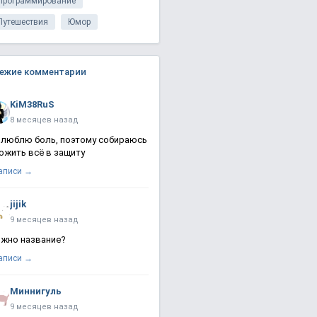
Программирование
Путешествия
Юмор
ежие комментарии
KiM38RuS
8 месяцев назад
 люблю боль, поэтому собираюсь
ожить всё в защиту
записи →
jijik
9 месяцев назад
жно название?
записи →
Миннигуль
9 месяцев назад