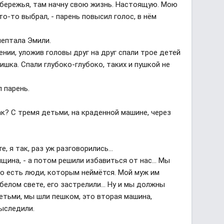
побережья, там начну свою жизнь. Настоящую. Мою
кто-то выбрал, - парень повысил голос, в нём
шептала Эмили.
ении, уложив головы друг на друг спали трое детей
ишка. Спали глубоко-глубоко, таких и пушкой не
л парень.
так? С тремя детьми, на краденной машине, через
е, я так, раз уж разговорились...
нщина, - а потом решили избавиться от нас... Мы
но есть люди, которым неймётся. Мой муж им
белом свете, его застрелили... Ну и мы должны
етьми, мы шли пешком, это вторая машина,
выследили.