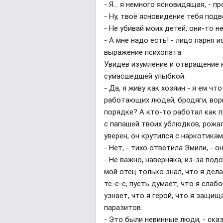
- Я... я немного ясновидящая, - 
- Ну, твоё ясновидение тебя подв
- Не убивай моих детей, они-то н
- А мне надо есть! - лицо парня 
выражение психопата.
Увидев изумление и отвращение 
сумасшедшей улыбкой.
- Да, я живу как хозяин - я ем чт
работающих людей, бродяги, ворь
порядке? А кто-то работал как п
с папашей твоих ублюдков, рожал
уверен, он крутился с наркотиками
- Нет, - тихо ответила Эмили, - 
- Не важно, наверняка, из-за под
мой отец только знал, что я дела
тс-с-с, пусть думает, что я сла
узнает, что я герой, что я защи
паразитов.
- Это были невинные люди, - ска