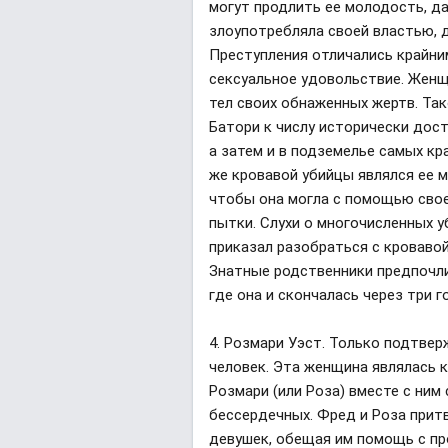
могут продлить ее молодость, д
злоупотребляла своей властью, 
Преступления отличались крайни
сексуальное удовольствие. Женщ
тел своих обнаженных жертв. Та
Батори к числу исторически дост
а затем и в подземелье самых к
же кровавой убийцы являлся ее м
чтобы она могла с помощью сво
пытки. Слухи о многочисленных 
приказал разобраться с кровавой
Знатные родственники предпочли
где она и скончалась через три г
4. Розмари Уэст. Только подтве
человек. Эта женщина являлась к
Розмари (или Роза) вместе с ним
бессердечных. Фред и Роза прит
девушек, обещая им помощь с пр