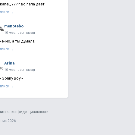
 капец ???? во папа дает
записи →
menotebo
10 месяцев назад
нечно, а ты думала
записи →
Arina
10 месяцев назад
о Sonny Boy~
записи →
литика конфиденциальности
яник 2026