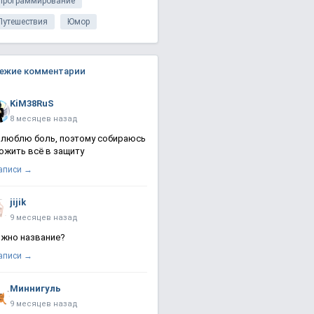
Программирование
Путешествия
Юмор
ежие комментарии
KiM38RuS
8 месяцев назад
 люблю боль, поэтому собираюсь
ожить всё в защиту
записи →
jijik
9 месяцев назад
жно название?
записи →
Миннигуль
9 месяцев назад