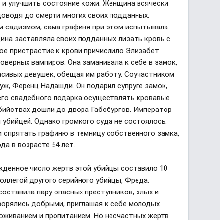
а и улучшить состояние кожи. Женщина всячески
доводя до смерти многих своих подданных.
м садизмом, сама графиня при этом испытывала
ина заставляла своих подданных лизать кровь с
кое пристрастие к крови причислило Элизабет
оверных вампиров. Она заманивала к себе в замок,
расивых девушек, обещая им работу. Соучастником
уж, Ференц Надашди. Он подарил супруге замок,
его свадебного подарка осуществлять кровавые
убийствах дошли до двора Габсбургов. Император
 убийцей. Однако громкого суда не состоялось.
 спрятать графиню в темницу собственного замка,
ода в возрасте 54 лет.
ржденное число жертв этой убийцы составило 10
оллегой другого серийного убийцы, Фреда.
 составила пару опасных преступников, злых и
ворялись добрыми, приглашая к себе молодых
оживанием и пропитанием. Но несчастных жертв