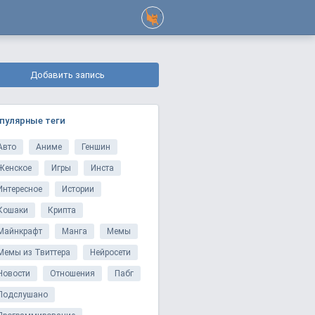
Добавить запись
пулярные теги
Авто
Аниме
Геншин
Женское
Игры
Инста
Интересное
Истории
Кошаки
Крипта
Майнкрафт
Манга
Мемы
Мемы из Твиттера
Нейросети
Новости
Отношения
Пабг
Подслушано