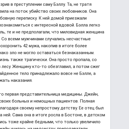
рив в преступлении саму Бэллу. Та, не тратя
вила на поток убийство своих любовников. Она
юбовную переписку. К ней домой приезжали
познакомиться с интересной вдовой. Бэлла легко
ель, те и не предполагали, что миловидная женщина
. Со всеми мужчинами случались несчастные
похоронить 42 мужа, накопив в итоге более
нако зло не могло оставаться безнаказанным.
изнь также трагически. Она просто пропала, со
 лесу. Женщину кто-то обезглавил, а потом сжег
найденное тело принадлежало вовсе не Бэлле, а
жать наказания.
это первая представительница медицины. Джейн,
 своих больных и немощных пациентов. Полная
лагодаря своему непростому детству. Ее отец был
 ней. Сама она в итоге росла в Бостоне, в детском
ись тоже крайне бедными, что только увеличило
жейн училась на медсестру, преподаватели