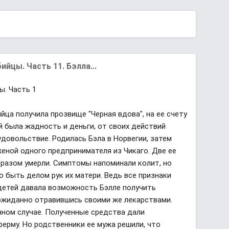
цы. Часть 11. Бэлла...
. Часть 1
ийца получила прозвище "Черная вдова", на ее счету
й была жадность и деньги, от своих действий
довольствие. Родилась Бэла в Норвегии, затем
женой одного предпринимателя из Чикаго. Две ее
разом умерли. Симптомы напоминали колит, но
о быть делом рук их матери. Ведь все признаки
 детей давала возможность Бэлле получить
еожиданно отравившись своими же лекарствами.
нном случае. Полученные средства дали
ерму. Но родственники ее мужа решили, что