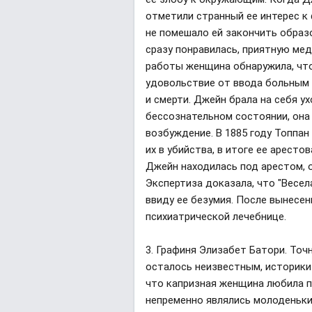
отметили странный ее интерес к
не помешало ей закончить образ
сразу понравилась, приятную мед
работы женщина обнаружила, что
удовольствие от ввода больным 
и смерти. Джейн брала на себя у
бессознательном состоянии, она 
возбуждение. В 1885 году Топпа
их в убийства, в итоге ее аресто
Джейн находилась под арестом, о
Экспертиза доказала, что "Весе
ввиду ее безумия. После вынесен
психиатрической лечебнице.
3. Графиня Элизабет Батори. Точ
осталось неизвестным, историки 
что капризная женщина любила п
непременно являлись молоденькие