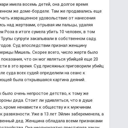
ари имела восемь детей, она долгое время
енном же доме-борделе. Там же продавались еще
учать извращенное удовольствие от нанесения
ись над жертвами, отрывая им пальцы, удаляя
м Роза в итоге сумела убить 10 человек, в том
 Трупы супруги закапывали в собственном саду,
 годов. Суд впоследствии признал женщину
черицы Мишель. Скорее всего, число жертв было
показания, что он мог являться убийцей еще 20
сти в это время. Суд присяжных приговорили убийц
е суда всех судей определили на сеанс к
ающей была открывшаяся картина деяний.
ы было очень непростое детство, к тому же
роны деда. Стоит ли удивляться, что в душе
, кроме ненависти к обществу и к мужчинам.
к развязности. Уже в 13 лет Эйлин забеременела, а
ственный дед. Женщина обладала всеми признаками
сстройства. Она неоднократно преступала закон,