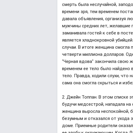
смерть была неслучайной, заподоз
времени зря, тем временем поста
давала объявления, организуя л
мужчины средних лет, желавшие 
заманивала гостей к себе в пост
является хладнокровной убийцей
случаи. В итоге женщина смогла 
четверти миллиона долларов. Од
"Черная вдова" закончила свою ж
временем ее тело было найдено в
тело. Правда, ходили слухи, что 
сама она смогла скрыться и избе
2. Джейн Топпан. В этом списке 
будучи медсестрой, нападала на
женщина выросла неспокойной, б
безумным и отказался от ухода за
доме. Приемные родители оказал
ее злобу к окружающим. Когда Д