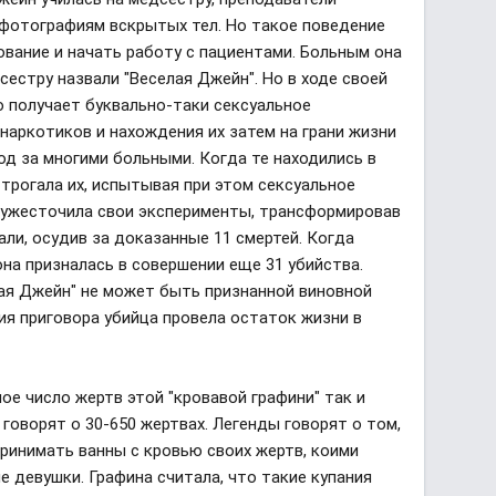
 фотографиям вскрытых тел. Но такое поведение
ование и начать работу с пациентами. Больным она
сестру назвали "Веселая Джейн". Но в ходе своей
 получает буквально-таки сексуальное
наркотиков и нахождения их затем на грани жизни
ход за многими больными. Когда те находились в
трогала их, испытывая при этом сексуальное
н ужесточила свои эксперименты, трансформировав
вали, осудив за доказанные 11 смертей. Когда
на призналась в совершении еще 31 убийства.
лая Джейн" не может быть признанной виновной
ия приговора убийца провела остаток жизни в
ное число жертв этой "кровавой графини" так и
говорят о 30-650 жертвах. Легенды говорят о том,
ринимать ванны с кровью своих жертв, коими
 девушки. Графина считала, что такие купания