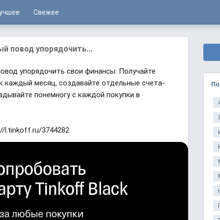
учшее
Свежее
й повод упорядочить...
повод упорядочить свои финансы. Получайте
ок каждый месяц, создавайте отдельные счета-
По
адывайте понемногу с каждой покупки в
/l.tinkoff.ru/3744282