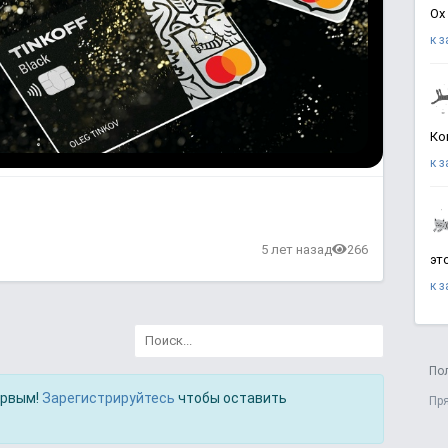
Ох
к 
Ко
к 
5 лет назад
266
эт
к 
По
ервым!
Зарегистрируйтесь
чтобы оставить
Пр