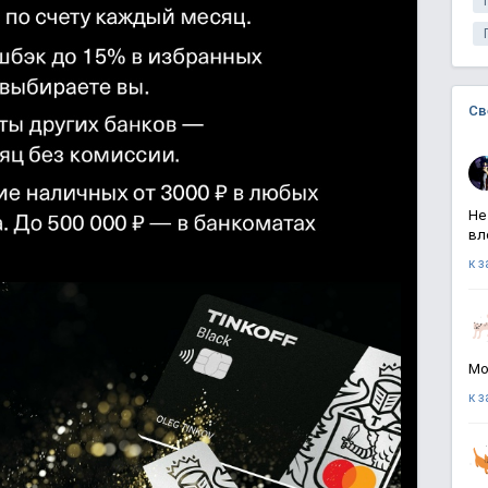
Св
Не
вл
к 
Мо
к 