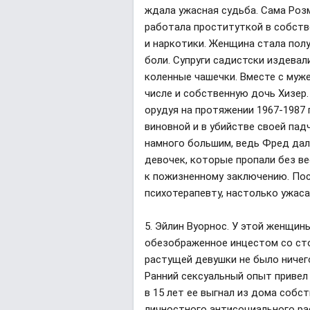
ждала ужасная судьба. Сама Розм
работала проституткой в собств
и наркотики. Женщина стала пол
боли. Супруги садистски издевал
коленные чашечки. Вместе с муже
числе и собственную дочь Хизер.
орудуя на протяжении 1967-1987
виновной и в убийстве своей пад
намного большим, ведь Фред дал 
девочек, которые пропали без ве
к пожизненному заключению. Посл
психотерапевту, настолько ужас
5. Эйлин Вуорнос. У этой женщин
обезображенное инцестом со сто
растущей девушки не было ничего
Ранний сексуальный опыт привел 
в 15 лет ее выгнал из дома соб
личностного антисоциального ра