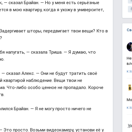
, — сказал Брайан. — Но у меня есть серьёзные
тся в мою квартиру, когда я ухожу в университет,
Св
 Задергивает шторы, передвигает твои вещи? Кто в
е?
я напугать, — сказала Триша. — Я думаю, что
Не
ию.
вл
к 
— сказал Алекс. — Они не будут тратить своё
ей квартирой наблюдение. Вещи твои не
ма. Что-либо особо ценное не пропадало. Короче
тв.
Мо
к 
лился Брайан. — Я не могу просто ничего не
 — Это просто. Возьми видеокамеру, установи её у