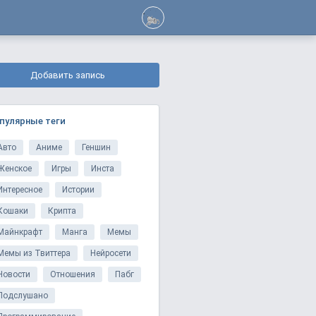
Добавить запись
пулярные теги
Авто
Аниме
Геншин
Женское
Игры
Инста
Интересное
Истории
Кошаки
Крипта
Майнкрафт
Манга
Мемы
Мемы из Твиттера
Нейросети
Новости
Отношения
Пабг
Подслушано