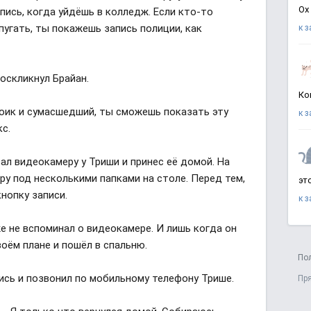
Ох
апись, когда уйдёшь в колледж. Если кто-то
угать, ты покажешь запись полиции, как
к 
воскликнул Брайан.
Ко
ноик и сумасшедший, ты сможешь показать эту
к 
кс.
л видеокамеру у Триши и принес её домой. На
у под несколькими папками на столе. Перед тем,
эт
кнопку записи.
к 
же не вспоминал о видеокамере. И лишь когда он
воём плане и пошёл в спальню.
По
пись и позвонил по мобильному телефону Трише.
Пр