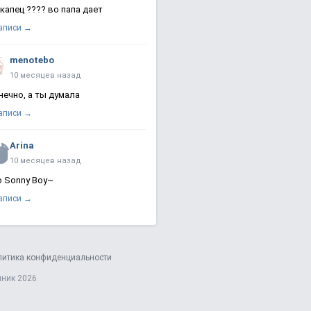
 капец ???? во папа дает
записи →
menotebo
10 месяцев назад
нечно, а ты думала
записи →
Arina
10 месяцев назад
о Sonny Boy~
записи →
литика конфиденциальности
яник 2026