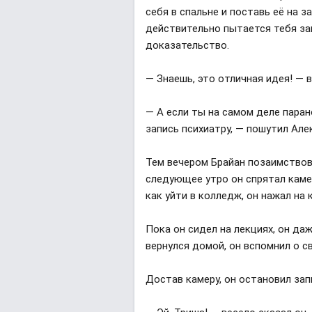
себя в спальне и поставь её на з
действительно пытается тебя зап
доказательство.
— Знаешь, это отличная идея! — 
— А если ты на самом деле пара
запись психиатру, — пошутил Але
Тем вечером Брайан позаимствова
следующее утро он спрятал камер
как уйти в колледж, он нажал на 
Пока он сидел на лекциях, он да
вернулся домой, он вспомнил о с
Достав камеру, он остановил за