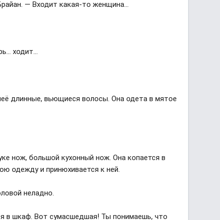
Брайан. — Входит какая-то женщина…
рь… ходит…
 неё длинные, вьющиеся волосы. Она одета в мятое
руке нож, большой кухонный нож. Она копается в
ою одежду и принюхивается к ней.
головой неладно.
ся в шкаф. Вот сумасшедшая! Ты понимаешь, что