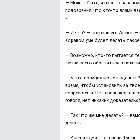
— Может быть, я просто параноик
подозрения, что кто-то вламывае
и...
— И что? — прервал его Алекс. —
здравом уме будет делать тако
— Возможно, кто-то пытается теб
лучше всего обратиться в полиц
— А что полиция может сделать? 
время, чтобы установить за тво
повреждены. Нет признаков взло
говоря, нет никаких доказательс
— Так что же мне делать? — взмо
делать!
— У меня идея, — сказала Триша.