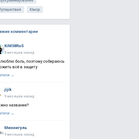
Программирование
Путешествия
Юмор
ежие комментарии
KiM38RuS
8 месяцев назад
 люблю боль, поэтому собираюсь
ожить всё в защиту
записи →
jijik
9 месяцев назад
жно название?
записи →
Миннигуль
9 месяцев назад