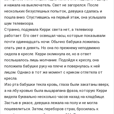
и нажала на выключатель. Свет не загорелся. После
нескольких безуспешных попыток, девушка сдалась и
пошла вниз. Спустившись на первый этаж, она услышала
шум телевизора.
Странно, подумала Керри: света нет, а телевизор
работает. Его свет освещал часы, которые показывали
почти одиннадцать ночи. Обычно бабушка ложилась
спать уже в девять. Но она по прежнему неподвижно
сидела в кресле. Керри окликнула ее, но в ответ
послышалось лишь молчание. Подойдя к креслу, она
положила бабушке руку на плече и повернулась к ней
лицом. Однако в тот же момент с криком отлетела от
кресла.
Изо рта бабушки текла кровь, глаза были закатаны вверх,
а на лбу кровью была выцарапана фраза, которую Керри
видела буквально несколько часов назад на кладбище.
Застыв в ужасе, девушка лежала на полу и не могла
пошевелиться. Затем, переборов страх, бросилась к