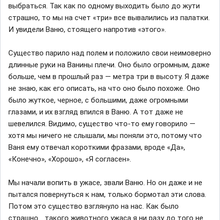
выбраться. Так как по одному выходить было до жути
страшно, то мы на счет «три» все вывалились из палатки.
И увидели Ваню, стоящего напротив «этого».
Существо парило над полем и положило свои неимоверно
длинные руки на Ванины плечи. Оно было огромным, даже
больше, чем в прошлый раз — метра три в высоту. Я даже
не знаю, как его описать, на что оно было похоже. Оно
было жуткое, черное, с большими, даже огромными
глазами, и их взгляд впился в Ваню. А тот даже не
шевелился. Видимо, существо что-то ему говорило —
хотя мы ничего не слышали, мы поняли это, потому что
Ваня ему отвечал короткими фразами, вроде «Да»,
«Конечно», «Хорошо», «Я согласен».
Мы начали вопить в ужасе, звали Ваню. Но он даже и не
пытался повернуться к нам, только бормотал эти слова.
Потом это существо взглянуло на нас. Как было
страшно... такого животного ужаса я ни разу до того не