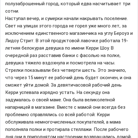
полузаброшенный город, который едва насчитывает три
сотни.
Наступал вечер, и сумерки начали накрывать поселение.
Свет на улицах этого города не горел уже много лет, за
исключением единственного магазинчика на углу Бероуз и
Лидоу Стрит. В этой продуктовой лавочке работала 19-
летняя белокурая девушка по имени Керри Шоу. В
очередной раз расставив банки с фасолью на полке,
девушка тяжело вздохнула и посмотрела на часы.
Стрелки показывали без четверти шесть. Это значило,
что через 15 минут ее рабочий день будет окончен, и она
сможет уйти домой. За девятичасовой рабочий день
Керри успевала изрядно устать. На секунду она
задумалась о своей маме. Она была великолепной
напарницей в магазине. Вместе с мамой они всегда без
проблемно справлялись со всей работой: Керри
обслуживала немногочисленных покупателей, а мама
пополняла полки и протирала стеллажи. После рабочего
дня они в приподнятом настроении возвращались домой,