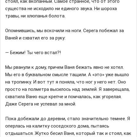
стоял, как вкопанный. Самое странное, что от этого
существа не исходило ни единого звука. Ни шороха
травы, ни хлюпанья болота.
Опомнившись, мы вскочили на ноги. Серега побежал за
Ваней и схватил его за руку:
— Бежим! Ты чего встал?!
Мы рванули к дому, причем Ваня бежать явно не хотел.
Мы его в буквальном смысле тащили. А «это» уже вышло
на тропинку. И вот тут я поняла, что ног у него нет. Оно
просто на полметра высилось над землей. Я заверещала,
схватила Ваню еще крепче и помчалась, как угорелая.
Даже Серега не успевал за мной.
Пока добежали до деревни, стало значительно темнее. Я
оперлась на калитку соседского дома, пытаясь
отдышаться. Жутко бесил Ваня, который так и стоял, как