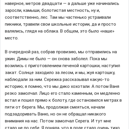
наверное, метров двадцати — а дальше уже начинались
заросли, камыши, болотистая местность, ну и,
соответственно, лес. Там мы частенько устраивали
пикники, травили свои школьные истории, да и просто
валялись, глядя на облака. В общем, это было «наше»
место.
В очередной раз, собрав провизию, мы отправились на
ужин. Димы не было — он снова заболел. Пока мы
возились с приготовлением печеной картошки, наступил
закат. Cолнце заходило за лесом, и мы, жуя картошку,
наблюдали за ним. Сережка рассказывал какую-то
историю; я помню, что мы дико хохотали. А потом Ваня
резко замолчал. Лицо его стало каменным, он медленно
встал и пошел прямо к болоту, где остановился метрах в
пяти от берега. Мы, продолжая смеяться, начали
подзадоривать Ваню, но он не обращал никакого
внимания на нас. Потом замолчал Серега. И тут мне
стало не по себе. Я поняла, что в поле стало очень тихо.