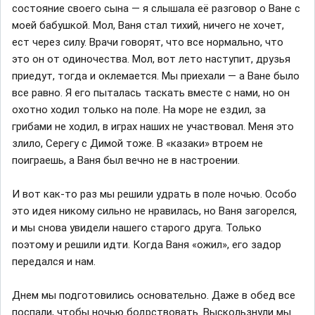
состояние своего сына — я слышала её разговор о Ване с
моей бабушкой. Мол, Ваня стал тихий, ничего не хочет,
ест через силу. Врачи говорят, что все нормально, что
это он от одиночества. Мол, вот лето наступит, друзья
приедут, тогда и оклемается. Мы приехали — а Ване было
все равно. Я его пыталась таскать вместе с нами, но он
охотно ходил только на поле. На море не ездил, за
грибами не ходил, в играх наших не участвовал. Меня это
злило, Серегу с Димой тоже. В «казаки» втроем не
поиграешь, а Ваня был вечно не в настроении.
И вот как-то раз мы решили удрать в поле ночью. Особо
это идея никому сильно не нравилась, но Ваня загорелся,
и мы снова увидели нашего старого друга. Только
поэтому и решили идти. Когда Ваня «ожил», его задор
передался и нам.
Днем мы подготовились основательно. Даже в обед все
поспали, чтобы ночью бодрствовать. Выскользнули мы