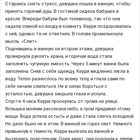
Стараясь снять стресс, девушка пошла в ванную, чтобы
принять горячий душ. В гостиной сидела бабушке в
кресле. Впереди бабули был телевизор, так что она
сидела спиной ко входу в комнату. Керри поздоровалась
с ней, однако та не ответила. В голове промелькнула
мысль: «Спит».
Поднявшись в ванную на втором этаже, девушка
провернула рукоять крана, и горячая вода стала
заполнять чугунную емкость. Через 5 минут ванна была
заполнена. Сняв с себя одежду, Керри медленно лягла в
воду. Тепло разнеслось по всему телу, и глаза сами по
себе начали слипаться. Не в силах бороться с
усталостью, девушка закрыла глаза и уснула…
Спустя 4 часа Керри проснулась от грома на улице.
Вспышка молнии рассекала небо, а гром придавал этому
мощи. Вода успела остыть и даже стала слегка холодной.
Но дело было не в этом. В ванной не горел свет. Немного
привыкнув к темноте, Керри вылезла из ванной и
вытерлась полотенцем. Одев халат, она подошла к двери