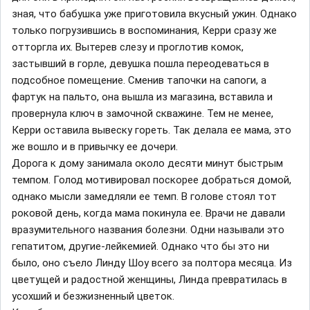
зная, что бабушка уже приготовила вкусный ужин. Однако
только погрузившись в воспоминания, Керри сразу же
отторгла их. Вытерев слезу и проглотив комок,
застывший в горле, девушка пошла переодеваться в
подсобное помещение. Сменив тапочки на сапоги, а
фартук на пальто, она вышла из магазина, вставила и
провернула ключ в замочной скважине. Тем не менее,
Керри оставила вывеску гореть. Так делала ее мама, это
же вошло и в привычку ее дочери.
Дорога к дому занимала около десяти минут быстрым
темпом. Голод мотивировал поскорее добраться домой,
однако мысли замедляли ее темп. В голове стоял тот
роковой день, когда мама покинула ее. Врачи не давали
вразумительного названия болезни. Одни называли это
гепатитом, другие-лейкемией. Однако что бы это ни
было, оно съело Линду Шоу всего за полтора месяца. Из
цветущей и радостной женщины, Линда превратилась в
усохший и безжизненный цветок.