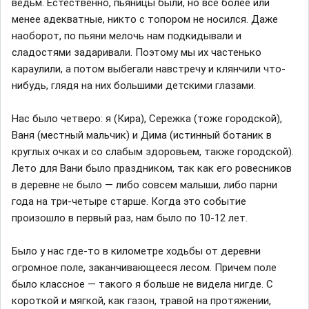
ведьм. Естественно, пьяницы были, но все более или
менее адекватные, никто с топором не носился. Даже
наоборот, по пьяни мелочь нам подкидывали и
сладостями задаривали. Поэтому мы их частенько
караулили, а потом выбегали навстречу и клянчили что-
нибудь, глядя на них большими детскими глазами.
Нас было четверо: я (Кира), Сережка (тоже городской),
Ваня (местный мальчик) и Дима (истинный ботаник в
круглых очках и со слабым здоровьем, также городской).
Лето для Вани было праздником, так как его ровесников
в деревне не было — либо совсем малыши, либо парни
года на три-четыре старше. Когда это событие
произошло в первый раз, нам было по 10-12 лет.
Было у нас где-то в километре ходьбы от деревни
огромное поле, заканчивающееся лесом. Причем поле
было классное — такого я больше не видела нигде. С
короткой и мягкой, как газон, травой на протяжении,