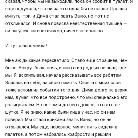
сказал, чтобы мы не выходили, пока он сходит в туалет. Я
еще подумала, что ни за что одна бы не пошла. Прошло
минуты три, и Дима стал звать Ваню, но тот не
откликался. И снова повисла неестественная тишина —
ни лягушек, ни светлячков, ничего не слышно.
И тут я вспомнила!
Мне аж дыхание перехватило. Стало еще страшнее, чем
было. Вокруг была ночь, и никто из родных не знал, где
мы. Я, всхлипывая, начала рассказывать все ребятам.
Злилась на себя, на свою память. Серега с моих слов
тоже вспомнил события того дня. Дима долго не верил
нам, думая, что все подстроено, что мы специально его
разыгрываем. Но потом и до него дошло, что это не
шутка. Я не знаю, какие были лица у нас, но он нам
поверил. Мы стали криками звать Ваню, но он не
отзывался. Мы еще, наверное, минут пять сидели в
палатке, а потом набрались храбрости и решили