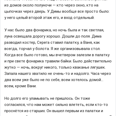
из домов около полуночи — кто через окно, кто на
цыпочках через дверь. У Димы вообще все просто было:
у него целый второй этаж его, и вход отдельный.
У нас было два фонарика, но ночь была и так светлая,
луна освещала дорогу хорошо. Дошли до поля. Дима
разводил костер, Серега ставил палатку, а Ваня, как
всегда, торчал у болота. Я же организовывала стол.
Когда все было готово, мы вчетвером залезли в палатку
и при свете фонарика травили байки. Было действительно
жутко — ночь, вокруг никого, только кваканье лягушек.
Запала нашего хватило не очень-то и надолго. Часа через
два всем уже было не по себе, всем хотелось домой...
всем, кроме Вани.
Но долго его уламывать не пришлось. Он тоже
согласился, что нам может сильно влететь, если кто-то
проснётся из старших. Он вышел первым из палатки и