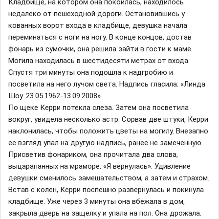
Кладбище, на котором она покоилась, находилось
недалеко от пешеходной дороги. Остановившись у
кованных ворот входа в кладбище, девушка начала
переминаться с ноги на ногу. В конце концов, достав
фонарь из сумочки, она решила зайти в гости к маме.
Могила находилась в шестидесяти метрах от входа.
Спустя три минуты она подошла к надгробию и
посветила на него лучом света. Надпись гласила: «Линда
Шоу. 23.05.1962-13.09.2008»
По щеке Керри потекла слеза. Затем она посветила
вокруг, увидела несколько астр. Сорвав две штуки, Керри
наклонилась, чтобы положить цветы на могилу. Внезапно
ее взгляд упал на другую надпись, ранее не замеченную.
Присветив фонариком, она прочитала два слова,
выцарапанных на мраморе. «Я вернулась». Удивление
девушки сменилось замешательством, а затем и страхом.
Встав с колен, Керри поспешно развернулась и покинула
кладбище. Уже через 3 минуты она вбежала в дом,
закрыла дверь на защелку и упала на пол. Она дрожала.