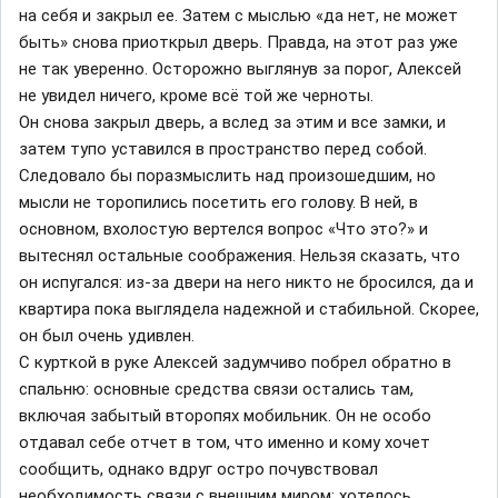
на себя и закрыл ее. Затем с мыслью «да нет, не может
быть» снова приоткрыл дверь. Правда, на этот раз уже
не так уверенно. Осторожно выглянув за порог, Алексей
не увидел ничего, кроме всё той же черноты.
Он снова закрыл дверь, а вслед за этим и все замки, и
затем тупо уставился в пространство перед собой.
Следовало бы поразмыслить над произошедшим, но
мысли не торопились посетить его голову. В ней, в
основном, вхолостую вертелся вопрос «Что это?» и
вытеснял остальные соображения. Нельзя сказать, что
он испугался: из-за двери на него никто не бросился, да и
квартира пока выглядела надежной и стабильной. Скорее,
он был очень удивлен.
С курткой в руке Алексей задумчиво побрел обратно в
спальню: основные средства связи остались там,
включая забытый второпях мобильник. Он не особо
отдавал себе отчет в том, что именно и кому хочет
сообщить, однако вдруг остро почувствовал
необходимость связи с внешним миром: хотелось