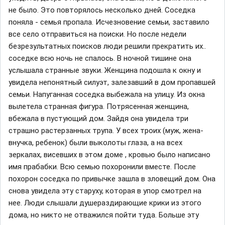
не было. Это повторялось несколько дней. Соседка
поняла - семья пропала. Исчезновение семьи, заставило
все село отправиться на поиски. Но после недели
безрезультатных поисков люди решили прекратить их..
соседке всю ночь не спалось. В ночной тишине она
услышала странные звуки. Женщина подошла к окну и
увидела непонятный силуэт, залезавший в дом пропавшей
семьи. Напуганная соседка выбежала на улицу. Из окна
вылетела странная фигура. Потрясенная женщина,
вбежала в пустующий дом. Зайдя она увидела три
страшно растерзанных трупа. У всех троих (муж, жена-
внучка, ребенок) были выколоты глаза, а на всех
зеркалах, висевших в этом доме , кровью было написано
имя прабабки. Всю семью похоронили вместе. После
похорон соседка по привычке зашла в зловещий дом. Она
снова увидела эту старуху, которая в упор смотрел на
нее. Люди слышали душераздирающие крики из этого
дома, но никто не отважился пойти туда. Больше эту