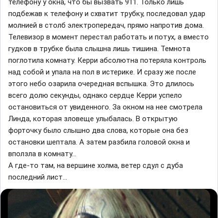
телефону у окна, что бы вызвать 911. Только лишь
подбежав к телефону и схватит трубку, последовал удар
молнией в столб электропередач, прямо напротив дома.
Телевизор в момент перестал работать и потух, а вместо
гудков в трубке была слышна лишь тишина. Темнота
поглотила комнату. Керри абсолютна потеряла контроль
над собой и упала на пол в истерике. И сразу же после
этого небо озарила очередная вспышка. Это длилось
всего долю секунды, однако сердце Керри успело
остановиться от увиденного. За окном на нее смотрела
Линда, которая зловеще улыбалась. В открытую
форточку было слышно два слова, которые она без
остановки шептала. А затем разбила головой окна и
вползла в комнату…
А где-то там, на вершине холма, ветер сдул с дуба
последний лист…