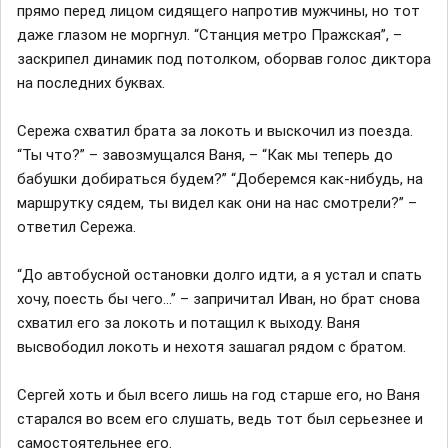
прямо перед лицом сидящего напротив мужчины, но тот
даже глазом не моргнул. “Станция метро Пражская”, –
заскрипел динамик под потолком, оборвав голос диктора
на последних буквах.
Сережа схватил брата за локоть и выскочил из поезда.
“Ты что?” – завозмущался Ваня, – “Как мы теперь до
бабушки добираться будем?” “Доберемся как-нибудь, на
маршрутку сядем, ты видел как они на нас смотрели?” –
ответил Сережа.
“До автобусной остановки долго идти, а я устал и спать
хочу, поесть бы чего…” – запричитал Иван, но брат снова
схватил его за локоть и потащил к выходу. Ваня
высвободил локоть и нехотя зашагал рядом с братом.
Сергей хоть и был всего лишь на год старше его, но Ваня
старался во всем его слушать, ведь тот был серьезнее и
самостоятельнее его.