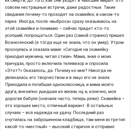
их смерти, до того, как они уходят в «высшие миры». Это
совсем нестрашные встречи, даже радостные. Такие
свидания почему-то проходят на скамейке, в каком-то
парке. Иногда, после «выброса» сразу оказываюсь на
этой скамейке и понимаю – сейчас придет кто-то
усопший, попрощаться. Один раз (самой странно) пришел
Вознесенский (я тогда еще не знала, что он умер). Утром
проснулась и сказала маме: «Сегодня на скамейку
приходил мужчина, читал стихи». Мама, зная о моих
причудах, просто включила телевизор и спросила:
«Этот?» Оказалось, да. Почему ко мне? Никогда не
увлекалась его творчеством и в лицо его не знала.
Приходила и погибшая одноклассница, и мама моего
друга, внезапно ушедшая из жизни, ну, и, конечно, моя
дорогая бабуля (сначала часто, теперь реже). Скамейка –
это хорошее место, отличный вариант. В остальных
случаях – вся надежда на удачу. Последний раз
очутилась на заброшенном кладбище, там меня встретил
какой-то «местный» – высокий старичок и отправил