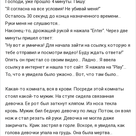
Господи, уже прошло 4 минуты. Пишу:
"Я согласна на все условия! Не убивай меня!"
Осталось 30 секунд до конца назначенного времени...
Руки меня не слушаются...
Наконец-то, дрожащей рукой я нажала "Enter". Через две
минуты пришел ответ:
"Ну вот и умничка! Для начала зайти на ссылку, которую я
тебе отправил и посмотри видео! Буду ждать ответа!"
Опять он пристал со своим видео... Ладно... Я ввела
ссылку в интернет и нашла тот сайт. Я нажала на "Play"...
То, что я увидела было ужасно... Вот, что там было...
Какая-то комната, вся в крови. Посреди этой комнаты
стоял какой-то мужик. На стуле сидела связанная
девочка. Ее рот был заткнут кляпом. Из носа текла
кровь. Мужик бил бедную девочку по лицу. Потом, он взял
нож и стал резать ей руки. Девочка не могла даже
закричать. Крик застрял в горле. Вскоре, я увидела, как
голова девочки упала на грудь. Она была мертва...