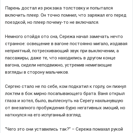
Парень достал из рюкзака толстовку и попытался
включить плеер. Он точно помнил, что заряжал его перед
поездкой, но плеер почему-то не включался.
Немного отойдя ото сна, Сережа начал замечать нечто
странное: освещение в вагоне постоянно мигало, издавая
неприятный, потрескивающий звук при выключении, а
пассажиры, даже те, что находились в другом конце
вагона, сидели неподвижно, устремив немигающие
взгляды в сторону мальчиков.
Сергею стало не по себе, ком подкатил к горлу, он пихнул
локтем в бок мирно посапывающего брата. Ваня открыл
глаза и хотел, было, выплеснуть на Серегу нахлынувшую
от внезапного пробуждения бурю негативных эмоций, но
наткнулся на его испуганный взгляд.
“Чего это они уставились так?” – Сережа помахал рукой