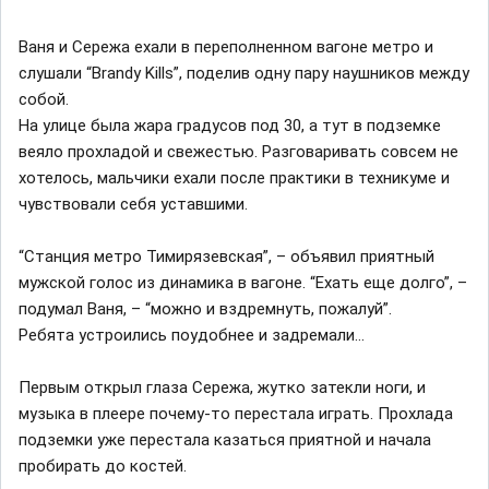
Ваня и Сережа ехали в переполненном вагоне метро и
слушали “Brandy Kills”, поделив одну пару наушников между
собой.
На улице была жара градусов под 30, а тут в подземке
веяло прохладой и свежестью. Разговаривать совсем не
хотелось, мальчики ехали после практики в техникуме и
чувствовали себя уставшими.
“Станция метро Тимирязевская”, – объявил приятный
мужской голос из динамика в вагоне. “Ехать еще долго”, –
подумал Ваня, – “можно и вздремнуть, пожалуй”.
Ребята устроились поудобнее и задремали…
Первым открыл глаза Сережа, жутко затекли ноги, и
музыка в плеере почему-то перестала играть. Прохлада
подземки уже перестала казаться приятной и начала
пробирать до костей.