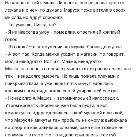
На кровати той лежала Лизонька: она не спала, просто
лежала и о чём-то думала. Маруся тоже витала в своих
мыслях, но вдруг спросила:
- Ты умрёшь, Лизка, да?
- Я не навсегда умру, - помедлив, ответил ей хриплый
голос.
- Это как? – в недоумении нахмурила брови девчушка.
- А вот так. Когда мамка уходит в магазин, то говорит,
мол, я ненадолго. Вот и я, Машка, ненадолго…
Машка не очень-то поняла смысл этих странных слов: как
так – ненадолго умереть. Но лишь пожала плечами и
прикрыла глаза, а уже через пять минут забылась
крепким сном, сидя подле своей умирающей сестры.
- Ненадолго я, Машка, - запомнилось ей напоследок.
Утром кровать Лизоньки уже была пуста, а вся
комнатушка вдруг сделалась такой мрачной и унылой,
что Маруся и минуты там пробыть не смогла: выбежала
во двор да как залилась слезами, сама ещё толком не
понимая – отчего. Но то и дело срывалось с её губ