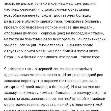
знали, ее делали только в крупных мед. центрах или
частных клиниках) и, о ужас, снимки обнаружили
новообразование (опухоль) достаточно больших
размеров в области малого таза, положили в больницу,
провели обследование полное и через две недели…
страшный диагноз – саркома (рак) на последней стадии,
метастазы практически во всех органах… он практически
умирал… операция… химиотерапия…. немного вроде
отпустило, почти месяц жил без болей и потом опять…
Страшно и больно вспоминать это время…. такое горе…
Я обегала столько церквей, заказывала службы о
здравии, сама молилась за него… И вот в очередной раз
заказала сорокоуст о здравии (читается в церкви на
литургии 40 дней подряд о болящем). И снится мне сон:
захожу я в комнату, комната большая по размеру, в конце
комнаты окно, занавешенное плотной шторой, из мебели
стоит единственная кровать, на ней у стены лежит мой
муж и как-то совершенно безвольно смотрит на меня