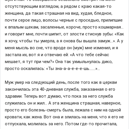
отсутствующим взглядом, а рядом с краю какая-то
женщина, да такая страшная на вид, худая, бледное,
почти серое лицо, волосы черные с проседью, прилипшие
к впалым щекам, засаленные, короче, просто кошмарная…
и говорит мне, почти шипит, от злости стиснув зубы: «Как
я хочу, чтобы ты умерла, а я снова бы вышла замуж…». А у
меня мысль во сне, что вроде он (муж) мне изменил, и я
застала их, вот я и отвечаю ей: «А что тебе сейчас
мешает, я тут при чем?» Она так ухмыльнулась дико,
просто оскалилась: «Ты зна-а-а-е-е-е-шь…….»…
Муж умер на следующий день, после того как в церкви
закончилась эта 40-дневная служба, заказанная о его
здравии. Теперь вот думаю, что пока за него служба
служилась он и жил… А эта женщина страшная, наверное,
просто его болезнь-смерть была, лежала с ним на одной
кровати, как жена. Вот она и злилась на меня, что я его не
отпускала, молилась за него. Потом где-то прочитала,