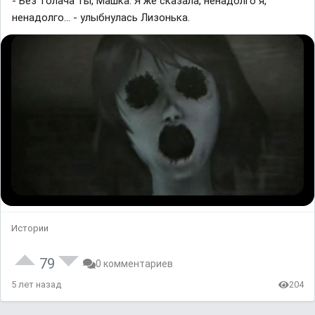
- Без толача ты, Машка. Я же сказала, ненадолго я,
ненадолго… - улыбнулась Лизонька.
Истории
79
0 комментариев
5 лет назад
204