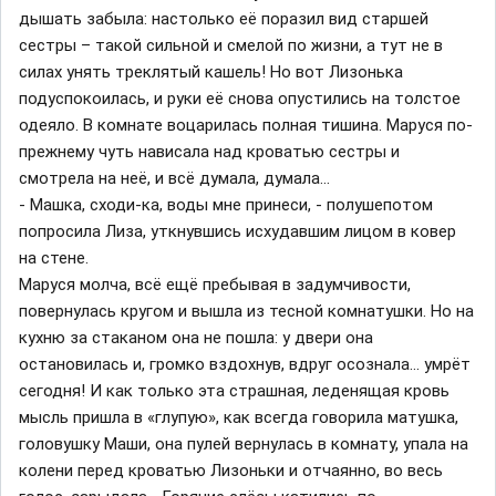
дышать забыла: настолько её поразил вид старшей
сестры – такой сильной и смелой по жизни, а тут не в
силах унять треклятый кашель! Но вот Лизонька
подуспокоилась, и руки её снова опустились на толстое
одеяло. В комнате воцарилась полная тишина. Маруся по-
прежнему чуть нависала над кроватью сестры и
смотрела на неё, и всё думала, думала…
- Машка, сходи-ка, воды мне принеси, - полушепотом
попросила Лиза, уткнувшись исхудавшим лицом в ковер
на стене.
Маруся молча, всё ещё пребывая в задумчивости,
повернулась кругом и вышла из тесной комнатушки. Но на
кухню за стаканом она не пошла: у двери она
остановилась и, громко вздохнув, вдруг осознала… умрёт
сегодня! И как только эта страшная, леденящая кровь
мысль пришла в «глупую», как всегда говорила матушка,
головушку Маши, она пулей вернулась в комнату, упала на
колени перед кроватью Лизоньки и отчаянно, во весь