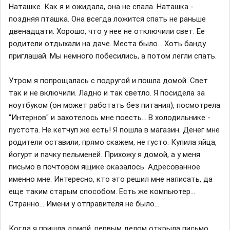
Наташке. Как я и ожидала, она не спала. Наташка -
поздняя пташка. Она всегда ложится спать не раньше
двенадцати. Хорошо, что у нее не отключили свет. Ее
родители отдыхали на даче. Места было... Хоть банду
приглашай. Мы немного побесились, а потом легли спать.
Утром я попрощалась с подругой и пошла домой. Свет
так и не включили. Ладно и так светло. Я посидела за
ноутбуком (он может работать без питания), посмотрела
"Интернов" и захотелось мне поесть... В холодильнике -
пустота. Не кетчуп же есть! Я пошла в магазин. Денег мне
родители оставили, прямо скажем, не густо. Купила яйца,
йогурт и пачку пельменей. Прихожу я домой, а у меня
письмо в почтовом ящике оказалось. Адресованное
именно мне. Интересно, кто это решил мне написать, да
еще таким старым способом. Есть же компьютер...
Странно... Имени у отправителя не было...
Когда я пришла домой, первым делом открыла письмо.