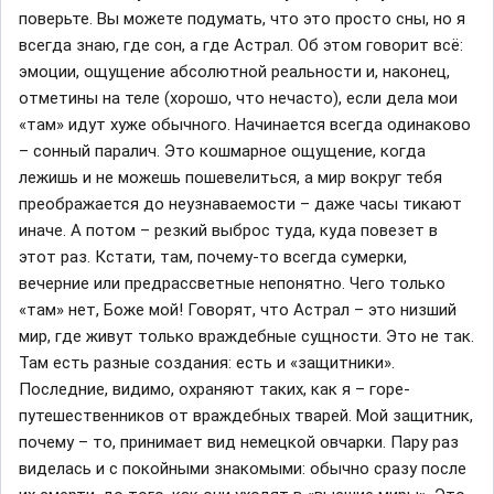
поверьте. Вы можете подумать, что это просто сны, но я
всегда знаю, где сон, а где Астрал. Об этом говорит всё:
эмоции, ощущение абсолютной реальности и, наконец,
отметины на теле (хорошо, что нечасто), если дела мои
«там» идут хуже обычного. Начинается всегда одинаково
– сонный паралич. Это кошмарное ощущение, когда
лежишь и не можешь пошевелиться, а мир вокруг тебя
преображается до неузнаваемости – даже часы тикают
иначе. А потом – резкий выброс туда, куда повезет в
этот раз. Кстати, там, почему-то всегда сумерки,
вечерние или предрассветные непонятно. Чего только
«там» нет, Боже мой! Говорят, что Астрал – это низший
мир, где живут только враждебные сущности. Это не так.
Там есть разные создания: есть и «защитники».
Последние, видимо, охраняют таких, как я – горе-
путешественников от враждебных тварей. Мой защитник,
почему – то, принимает вид немецкой овчарки. Пару раз
виделась и с покойными знакомыми: обычно сразу после