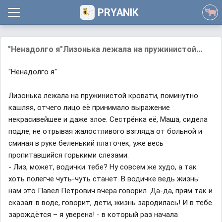
PRYANIK
"Ненадолго я"Лизонька лежала на пружинистой...
"Ненадолго я"
Лизонька лежала на пружинистой кровати, поминутно
кашляя, отчего лицо её принимало выражение
некрасивейшее и даже злое. Сестрёнка её, Маша, сидела
подле, не отрывая жалостливого взгляда от больной и
сминая в руке беленький платочек, уже весь
пропитавшийся горькими слезами.
- Лиз, может, водички тебе? Ну совсем же худо, а так
хоть полегче чуть-чуть станет. В водичке ведь жизнь:
нам это Павел Петрович вчера говорил. Да-да, прям так и
сказал: в воде, говорит, дети, жизнь зародилась! И в тебе
зарождётся – я уверена! - в который раз начала