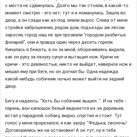
с места не сдвинулась. Долго мы так стояли, в какой-то
момент смотрю - его нет, тут я и ломанулась. Зашла во
двор, а он сзади как из-под земли вырос. Слева от меня
стройка заброшенная, рядом дом, подъезды аж лесом
заросли, город наш не зря прозвали "городом разбитых
фонарей", они и правда один через десять горели.
Кинулась я бежать, а он за мной, оборачиваясь видела,
как он руку за пазуху сунул и вытащил нож. Кричи не
кричи - это девяностые, никто не выйдет, наверное нож и
мешал ему при беге, но он догнал бы. Одна надежда:
какой-нибудь собачник ночью может выйти на задний
двор.
Бегу и надеюсь: "Хоть бы собачник вышел...". И на тебе -
парень, вон капюшон белый виднеется из-за деревьев,
встал у парадной, собаку, видно, спустил и стоит. Тут
голос у меня прорезался, я как заору: "Федька, сволочь!
Договорились же на остановке! А он тут, ну я тебе