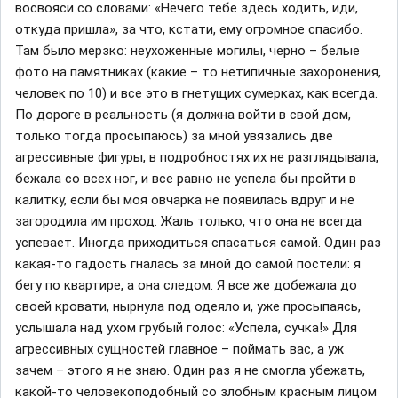
восвояси со словами: «Нечего тебе здесь ходить, иди,
откуда пришла», за что, кстати, ему огромное спасибо.
Там было мерзко: неухоженные могилы, черно – белые
фото на памятниках (какие – то нетипичные захоронения,
человек по 10) и все это в гнетущих сумерках, как всегда.
По дороге в реальность (я должна войти в свой дом,
только тогда просыпаюсь) за мной увязались две
агрессивные фигуры, в подробностях их не разглядывала,
бежала со всех ног, и все равно не успела бы пройти в
калитку, если бы моя овчарка не появилась вдруг и не
загородила им проход. Жаль только, что она не всегда
успевает. Иногда приходиться спасаться самой. Один раз
какая-то гадость гналась за мной до самой постели: я
бегу по квартире, а она следом. Я все же добежала до
своей кровати, нырнула под одеяло и, уже просыпаясь,
услышала над ухом грубый голос: «Успела, сучка!» Для
агрессивных сущностей главное – поймать вас, а уж
зачем – этого я не знаю. Один раз я не смогла убежать,
какой-то человекоподобный со злобным красным лицом