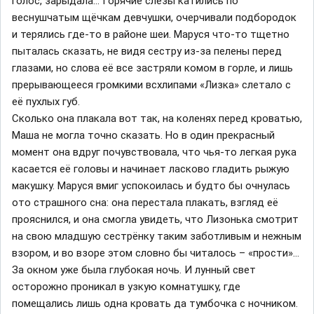
голос, зарыдала… Горячие слёзы катились по
веснушчатым щёчкам девчушки, очерчивали подбородок
и терялись где-то в районе шеи. Маруся что-то тщетно
пыталась сказать, не видя сестру из-за пелены перед
глазами, но слова её все застряли комом в горле, и лишь
прерывающееся громкими всхлипами «Лизка» слетало с
её пухлых губ.
Сколько она плакала вот так, на коленях перед кроватью,
Маша не могла точно сказать. Но в один прекрасный
момент она вдруг почувствовала, что чья-то легкая рука
касается её головы и начинает ласково гладить рыжую
макушку. Маруся вмиг успокоилась и будто бы очнулась
ото страшного сна: она перестала плакать, взгляд её
прояснился, и она смогла увидеть, что Лизонька смотрит
на свою младшую сестрёнку таким заботливым и нежным
взором, и во взоре этом словно бы читалось – «прости»…
За окном уже была глубокая ночь. И лунный свет
осторожно проникал в узкую комнатушку, где
помещались лишь одна кровать да тумбочка с ночником.