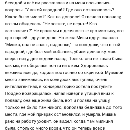
беседой я всё им рассказала и на меня посыпались
вопросы: "У какой парадной? Где оно остановилось?
Какое было число?" Как на допросе! Отвечала поначалу,
потом обиделась: "Не хотите, не верьте! Кто
заставляет?" Не врали мы в девяностые про мистику, вот
про парней - другое дело. Но жена Миши вдруг сказала:
"Мишка, она не знает, видно же," - и поведали, что в той
парадной, где был мой собачник, убили девчонку, мою
сверстницу, две недели назад. Только она не такая была
как мы, не общалась почти ни с кем. Здоровалась
вежливо всегда, ходила постоянно со скрипкой. Музыкой
много занималась, на конкурсах выступала, очень
интеллигентная, в консерваторию хотела поступить.
Поздно возвращалась, напал изверг и утащил вниз к
подвалу, она ещё жива была, вот и ползла на улицу,
только не было там никого, доползла бедняжка до того
места, где мой призрак остановился, и умерла. Мишка
рано на работу уходит, он видел, когда там милиция
была, столько много крови, что он теперь всех и