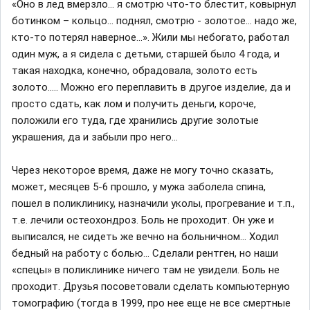
«Оно в лед вмерзло… я смотрю что-то блестит, ковырнул
ботинком – кольцо… поднял, смотрю - золотое… надо же,
кто-то потерял наверное…». Жили мы небогато, работал
один муж, а я сидела с детьми, старшей было 4 года, и
такая находка, конечно, обрадовала, золото есть
золото….. Можно его переплавить в другое изделие, да и
просто сдать, как лом и получить деньги, короче,
положили его туда, где хранились другие золотые
украшения, да и забыли про него...
Через некоторое время, даже не могу точно сказать,
может, месяцев 5-6 прошло, у мужа заболела спина,
пошел в поликлинику, назначили уколы, прогревание и т.п.,
т.е. лечили остеохондроз. Боль не проходит. Он уже и
выписался, не сидеть же вечно на больничном… Ходил
бедный на работу с болью… Сделали рентген, но наши
«спецы» в поликлинике ничего там не увидели. Боль не
проходит. Друзья посоветовали сделать компьютерную
томографию (тогда в 1999, про нее еще не все смертные