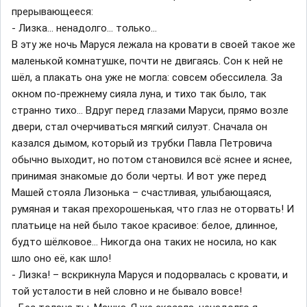
прерывающееся:
- Лизка… ненадолго… только…
В эту же ночь Маруся лежала на кровати в своей такое же
маленькой комнатушке, почти не двигаясь. Сон к ней не
шёл, а плакать она уже не могла: совсем обессилела. За
окном по-прежнему сияла луна, и тихо так было, так
странно тихо… Вдруг перед глазами Маруси, прямо возле
двери, стал очерчиваться мягкий силуэт. Сначала он
казался дымом, который из трубки Павла Петровича
обычно выходит, но потом становился всё яснее и яснее,
принимая знакомые до боли черты. И вот уже перед
Машей стояла Лизонька – счастливая, улыбающаяся,
румяная и такая прехорошенькая, что глаз не оторвать! И
платьице на ней было такое красивое: белое, длинное,
будто шёлковое… Никогда она таких не носила, но как
шло оно её, как шло!
- Лизка! – вскрикнула Маруся и подорвалась с кровати, и
той усталости в ней словно и не бывало вовсе!