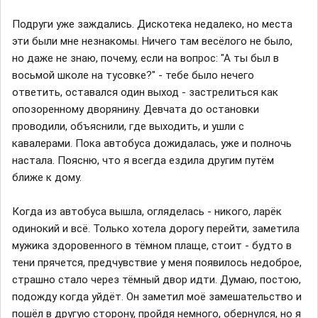
Подруги уже заждались. Дискотека недалеко, но места
эти были мне незнакомы. Ничего там весёлого не было,
но даже не знаю, почему, если на вопрос: "А ты был в
восьмой школе на тусовке?" - тебе было нечего
ответить, оставался один выход - застрелиться как
опозоренному дворянину. Девчата до остановки
проводили, объяснили, где выходить, и ушли с
кавалерами. Пока автобуса дожидалась, уже и полночь
настала. Поясню, что я всегда ездила другим путём
ближе к дому.
Когда из автобуса вышла, огляделась - никого, ларёк
одинокий и всё. Только хотела дорогу перейти, заметила
мужика здоровенного в тёмном плаще, стоит - будто в
тени прячется, предчувствие у меня появилось недоброе,
страшно стало через тёмный двор идти. Думаю, постою,
подожду когда уйдёт. Он заметил моё замешательство и
пошёл в другую сторону, пройдя немного, обернулся, но я