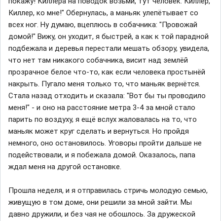
покажу! Киллера на поводок возьми, тут человек. Киллер,
Киллер, ко мне!" Обернулась, а маньяк улепётывает со
всех ног. Ну думаю, вцеплюсь в собачника: "Провожай
домой!" Вижу, он уходит, я быстрей, а как к той парадной
подбежала и деревья перестали мешать обзору, увидела,
что нет там никакого собачника, висит над землёй
прозрачное белое что-то, как если человека простынёй
накрыть. Пугало меня только то, что маньяк вернётся.
Стала назад отходить и сказала: "Вот бы ты проводило
меня!" - и оно на расстояние метра 3-4 за мной стало
парить по воздуху, я ещё вслух жаловалась на то, что
маньяк может круг сделать и вернуться. Но пройдя
немного, оно остановилось. Уговоры пройти дальше не
подействовали, и я побежала домой. Оказалось, папа
ждал меня на другой остановке.
Прошла неделя, и я отправилась стричь молодую семью,
живущую в том доме, они решили за мной зайти. Мы
давно дружили, и без чая не обошлось. За дружеской