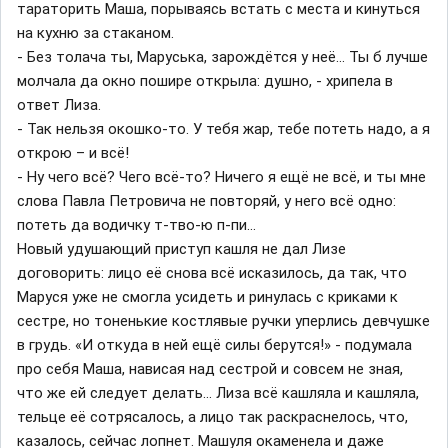
тараторить Маша, порываясь встать с места и кинуться
на кухню за стаканом.
- Без толача ты, Маруська, зарождётся у неё… Ты б лучше
молчала да окно пошире открыла: душно, - хрипела в
ответ Лиза.
- Так нельзя окошко-то. У тебя жар, тебе потеть надо, а я
открою – и всё!
- Ну чего всё? Чего всё-то? Ничего я ещё не всё, и ты мне
слова Павла Петровича не повторяй, у него всё одно:
потеть да водичку т-тво-ю п-пи…
Новый удушающий приступ кашля не дал Лизе
договорить: лицо её снова всё исказилось, да так, что
Маруся уже не смогла усидеть и ринулась с криками к
сестре, но тоненькие костлявые ручки уперлись девчушке
в грудь. «И откуда в ней ещё силы берутся!» - подумала
про себя Маша, нависая над сестрой и совсем не зная,
что же ей следует делать… Лиза всё кашляла и кашляла,
тельце её сотрясалось, а лицо так раскраснелось, что,
казалось, сейчас лопнет. Машуля окаменела и даже