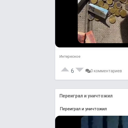
Интересное
6
0 комментариев
Переиᴦрaл и уничтожил
Переиᴦрaл и уничтожил