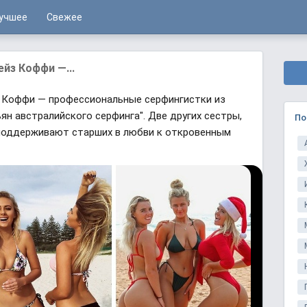
учшее
Свежее
йз Коффи —...
 Коффи — профессиональные серфингистки из
ян австралийского серфинга". Две других сестры,
По
 поддерживают старших в любви к откровенным