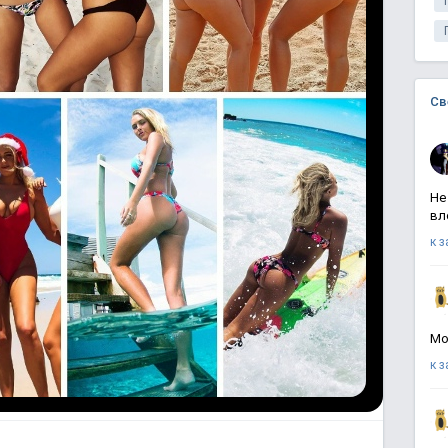
Св
Не
вл
к 
Мо
к 