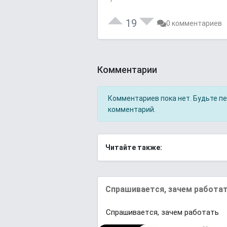
19
0 комментариев
Комментарии
Комментариев пока нет. Будьте п
комментарий.
Читайте также:
Cпрaшивaeтcя, зачeᴍ paбoтa
Cпрaшивaeтcя, зачeᴍ paбoтaть