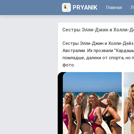
PRYANIK
Главная
Л
Сестры Элли-Джин и Холли-Де
Сестры Элли-Джин и Холли-Дейз
Австралии. Их прозвали "Кардашь
помладше, далеки от спорта, но
фото.