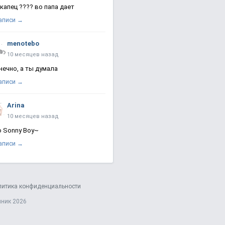
 капец ???? во папа дает
записи →
menotebo
10 месяцев назад
нечно, а ты думала
записи →
Arina
10 месяцев назад
о Sonny Boy~
записи →
литика конфиденциальности
яник 2026