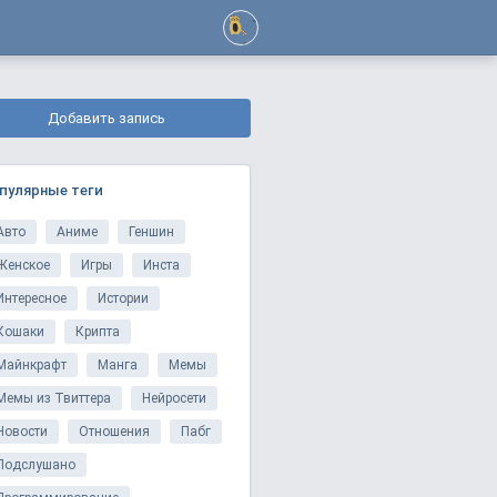
Добавить запись
пулярные теги
Авто
Аниме
Геншин
Женское
Игры
Инста
Интересное
Истории
Кошаки
Крипта
Майнкрафт
Манга
Мемы
Мемы из Твиттера
Нейросети
Новости
Отношения
Пабг
Подслушано