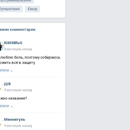
Программирование
Путешествия
Юмор
ежие комментарии
KiM38RuS
8 месяцев назад
 люблю боль, поэтому собираюсь
ожить всё в защиту
записи →
jijik
9 месяцев назад
жно название?
записи →
Миннигуль
9 месяцев назад