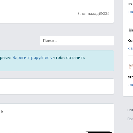
Ох
к 
3 лет назад
335
Ко
к 
ервым!
Зарегистрируйтесь
чтобы оставить
эт
к 
ть
По
Пр