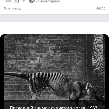
70
0 комментариев
5 лет назад
205