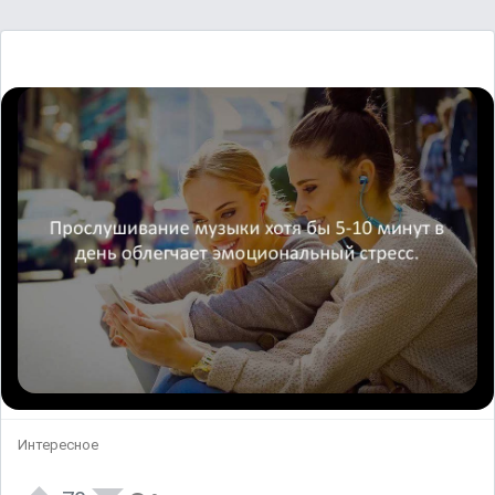
Интересное