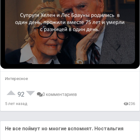
Интересное
92
0 комментариев
5 лет назад
236
Не все поймут но многие вспомнят. Ностальгия