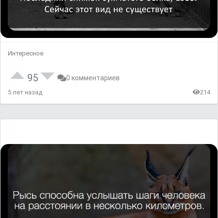
Интересное
95
0 комментариев
5 лет назад
214