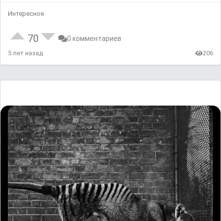
Интересное
70
0 комментариев
5 лет назад
206