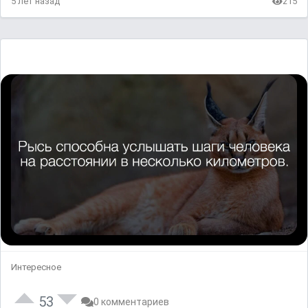
5 лет назад
215
Интересное
53
0 комментариев