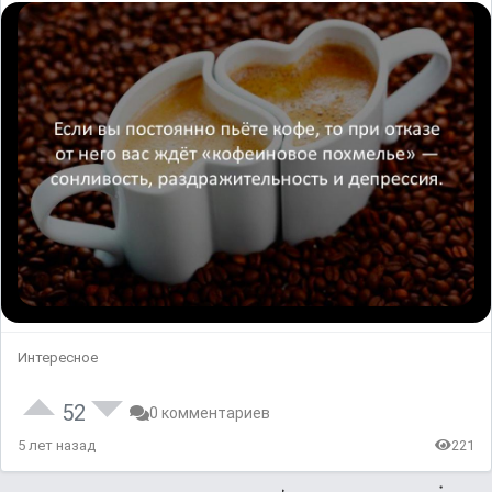
Интересное
52
0 комментариев
5 лет назад
221