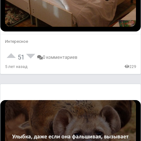
Интересное
51
0 комментариев
5 лет назад
229