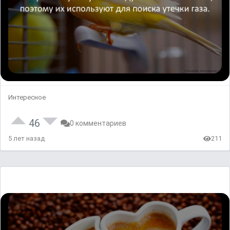
Интересное
46
0 комментариев
5 лет назад
211