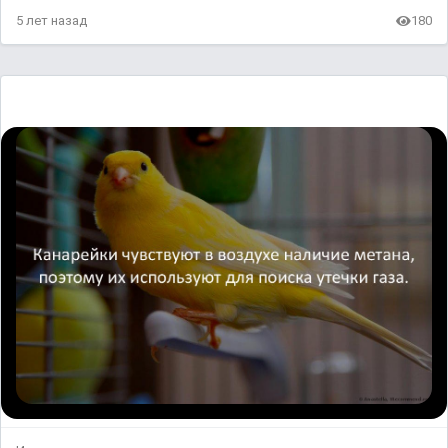
5 лет назад
180