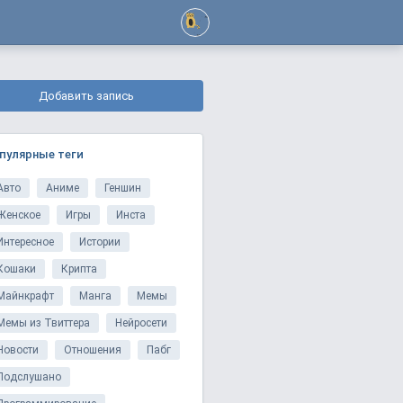
Добавить запись
пулярные теги
Авто
Аниме
Геншин
Женское
Игры
Инста
Интересное
Истории
Кошаки
Крипта
Майнкрафт
Манга
Мемы
Мемы из Твиттера
Нейросети
Новости
Отношения
Пабг
Подслушано