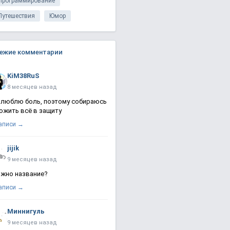
Программирование
Путешествия
Юмор
ежие комментарии
KiM38RuS
8 месяцев назад
 люблю боль, поэтому собираюсь
ожить всё в защиту
записи →
jijik
9 месяцев назад
жно название?
записи →
Миннигуль
9 месяцев назад