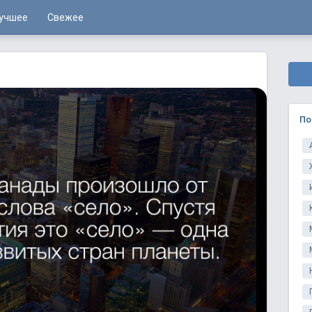
учшее
Свежее
По