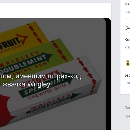
Ох
к 
Ко
к 
эт
к 
По
Пр