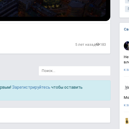
Св
5 лет назад
183
Не
вл
к 
ервым!
Зарегистрируйтесь
чтобы оставить
Мо
к 