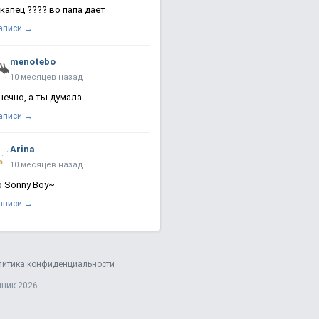
 капец ???? во папа дает
записи →
menotebo
10 месяцев назад
нечно, а ты думала
записи →
Arina
10 месяцев назад
о Sonny Boy~
записи →
литика конфиденциальности
яник 2026