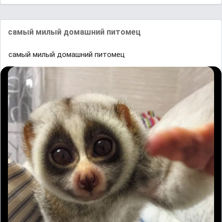
самый милый домашний питомец
самый милый домашний питомец