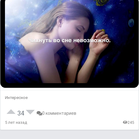
Интересное
34
0 комментариев
5 лет назад
245