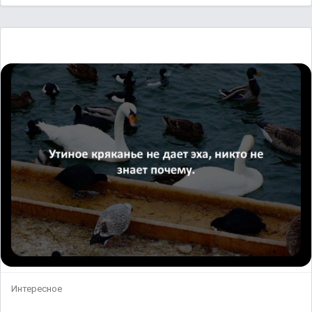
Интересное