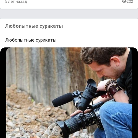
5 лет назад
202
Любопытные сурикаты
Любопытные сурикаты