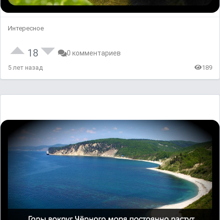
Интересное
18
0 комментариев
5 лет назад
189