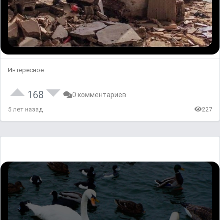
Интересное
168
0 комментариев
5 лет назад
227