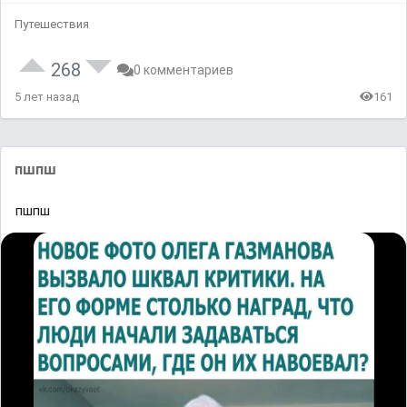
Путешествия
268
0 комментариев
5 лет назад
161
пшпш
пшпш