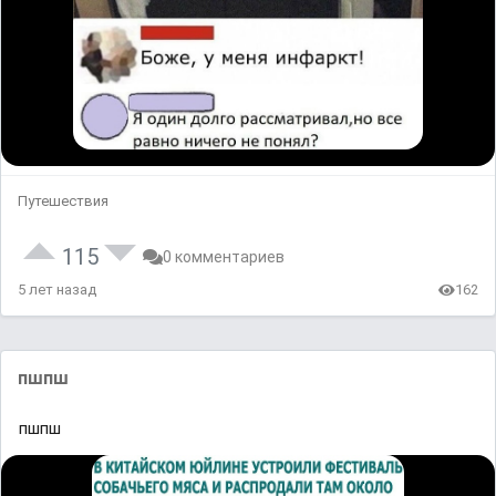
Путешествия
115
0 комментариев
5 лет назад
162
пшпш
пшпш