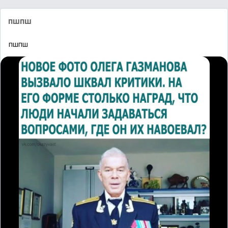
пшпш
пшпш