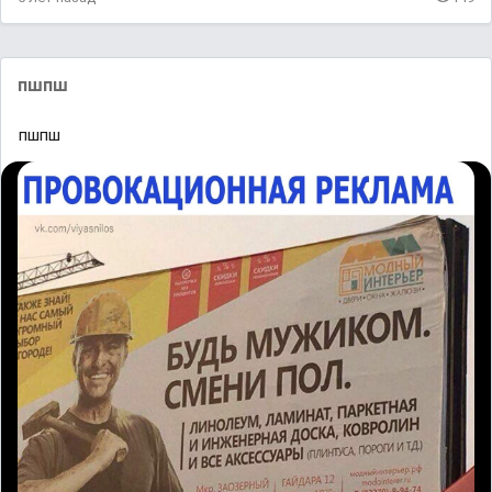
пшпш
пшпш