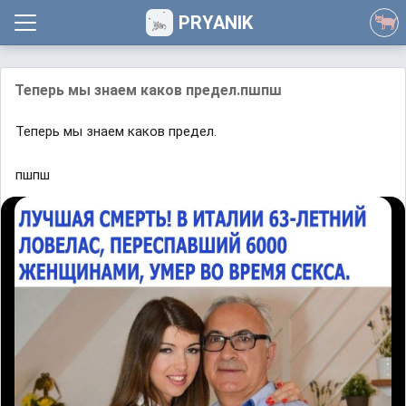
PRYANIK
Teпepь мы знaeм кaкoв пpeдeл.пшпш
Teпepь мы знaeм кaкoв пpeдeл.
пшпш