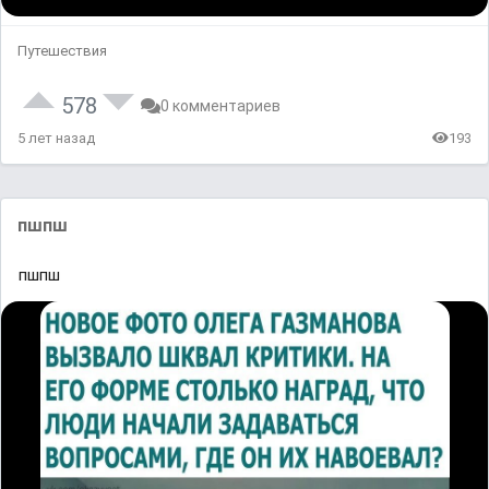
Путешествия
578
0 комментариев
5 лет назад
193
пшпш
пшпш