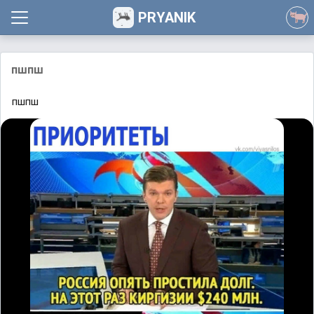
PRYANIK
пшпш
пшпш