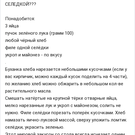
СЕЛЕДКОЙ???
Понадобится:
3 яйца
пучок зелёного лука (грамм 100)
любой чёрный хлеб
филе одной селёдки
укроп и майонез - по вкусу.
.
Буханка хлеба нарезается небольшими кусочками (если у
вас кирпичик, можно каждый кусок поделить на 4 части),
по желанию хлеб можно обжарить в небольшом кол-ве
растительного масла.
Смешать натёртые на крупной тёрке отварные яйца,
мелко нарезанные лук и укроп с майонезом, солить не
нужно. Филе селёдки порезать поперёк кусочками. Хлеб
намазать яично-луковой массой, сверху уложить ломтик
селёдки, украсить зеленью.
Этот мировой закусон со стола всегда исчезает одним