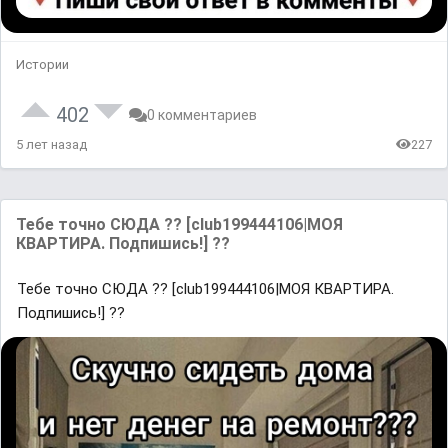
Истории
402
0 комментариев
5 лет назад
227
Тебе точно СЮДА ?? [club199444106|МОЯ
КВАРТИРА. Подпишись!] ??
Тебе точно СЮДА ?? [club199444106|МОЯ КВАРТИРА.
Подпишись!] ??