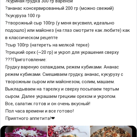
?куриная грудка 300 гр вареной
?ананас консервированный 200 гр (можно свежий)
?кукуруза 100 гр
?творожный сыр 100гр (у меня вкусвилл, идеально
подошло) или майонез (на глаз смотрите как любите) как
в классическом рецепте
?сыр 100гр (натереть на мелкой терке)
?грецкий орех (~20 гр) и укроп для украшения сверху
??‍?Приготовление:
Грудку вареную охлаждаем, режем кубиками. Ананас
режем кубиками. Смешиваем грудку, ананас, кукурузу с
творожным сыром или майонезом, солим, машаем.
Выкладываем на тарелку и сверху посыпаем тертым
сыром. Далее украшаем грецким орехом и укропом.
Все, салатик готов и он очень вкусный!
Пол часа времени и все готово!
Приятного аппетита!❤