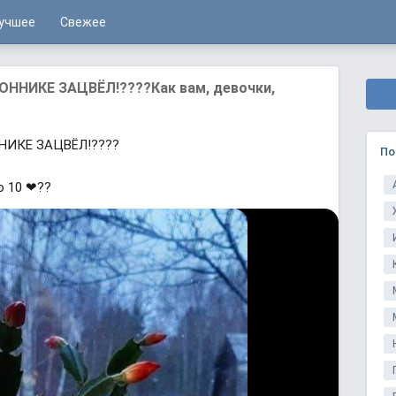
учшее
Свежее
ННИКЕ ЗАЦВЁЛ!????Как вам, девочки,
НИКЕ ЗАЦВЁЛ!????
По
о 10 ❤??