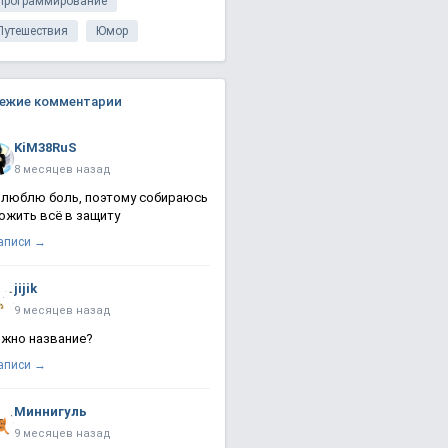
Программирование
Путешествия
Юмор
ежие комментарии
KiM38RuS
8 месяцев назад
 люблю боль, поэтому собираюсь
ожить всё в защиту
записи →
jijik
9 месяцев назад
жно название?
записи →
Миннигуль
9 месяцев назад