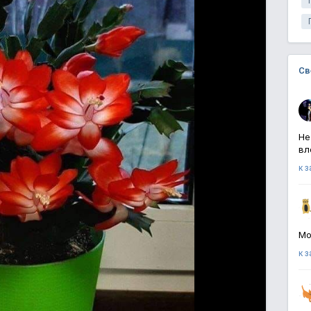
Св
Не
вл
к 
Мо
к 