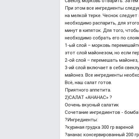
Свеклу, морковь отварить. Затем
При этом все ингредиенты следу
на мелкой терке. Чеснок следует
необходимо распарить, для этого
минут в кипяток. Для того, чтоб
необходимо собрать его по слоя
1-ый слой – морковь перемешайт
этот слой майонезом, но если пе
2-ой слой – перемешать майонез, 
3-ий слой включает в себя свеклу
майонез. Все ингредиенты необх
Всё, наш салат готов.
Приятного аппетита.
2)САЛАТ «АНАНАС» ?
Оочень вкусный салатик
Сочетание ингредиентов - бомба
?Ингредиенты:
?куриная грудка 300 гр вареной
?ананас консервированный 200 гр