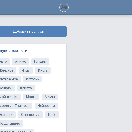
Добавить запись
пулярные теги
Авто
Аниме
Геншин
Женское
Игры
Инста
Интересное
Истории
Кошаки
Крипта
Майнкрафт
Манга
Мемы
Мемы из Твиттера
Нейросети
Новости
Отношения
Пабг
Подслушано