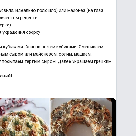
усвилл, идеально подошло) или майонез (на глаз
сическом рецепте
ерке)
ля украшения сверху
м кубиками. Ананас режем кубиками. Смешиваем
жным сыром или майонезом, солим, машаем.
у посыпаем тертым сыром. Далее украшаем грецким
сный!