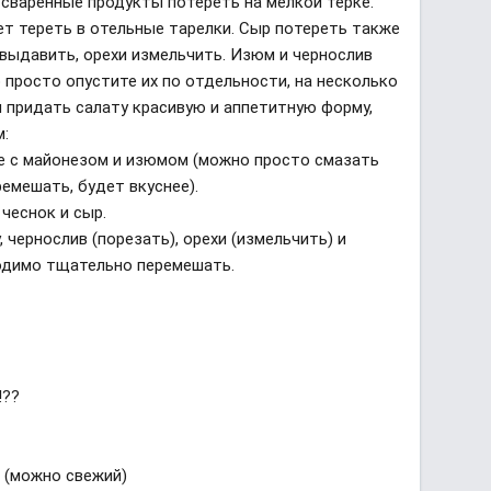
 сваренные продукты потереть на мелкой терке.
ет тереть в отельные тарелки. Сыр потереть также
 выдавить, орехи измельчить. Изюм и чернослив
 просто опустите их по отдельности, на несколько
ы придать салату красивую и аппетитную форму,
м:
е с майонезом и изюмом (можно просто смазать
ремешать, будет вкуснее).
чеснок и сыр.
, чернослив (порезать), орехи (измельчить) и
одимо тщательно перемешать.
!??
 (можно свежий)