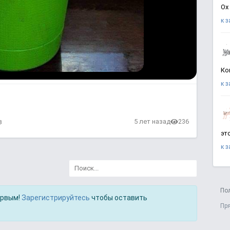
Ох
к 
Ко
к 
в
5 лет назад
236
эт
к 
По
ервым!
Зарегистрируйтесь
чтобы оставить
Пр