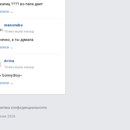
 капец ???? во папа дает
записи →
menotebo
10 месяцев назад
нечно, а ты думала
записи →
Arina
10 месяцев назад
о Sonny Boy~
записи →
литика конфиденциальности
яник 2026