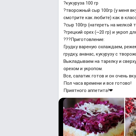
?кукуруза 100 гр
?творожный сыр 100гр (у меня вк
смотрите как любите) как в клас
?сыр 100гр (натереть на мелкой т
?грецкий орех (~20 гр) и укроп д
??‍?Приготовление:
Грудку вареную охлаждаем, реже
грудку, ананас, кукурузу с творо
Выкладываем на тарелку и сверх
орехом и укропом.
Все, салатик готов и он очень вку
Пол часа времени и все готово!
Приятного аппетита!❤