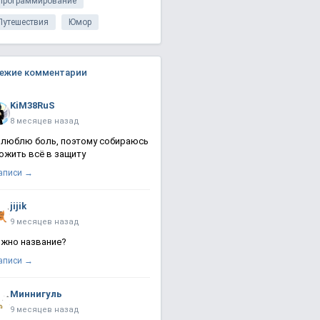
Программирование
Путешествия
Юмор
ежие комментарии
KiM38RuS
8 месяцев назад
 люблю боль, поэтому собираюсь
ожить всё в защиту
записи →
jijik
9 месяцев назад
жно название?
записи →
Миннигуль
9 месяцев назад