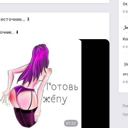
Ох
к 
иcтoчник... ⬇
чник... ⬇
Ко
к 
эт
к 
По
Пр