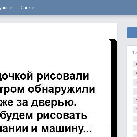
учшее
Свежее
По