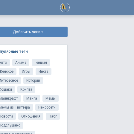
Добавить запись
пулярные теги
Авто
Аниме
Геншин
Женское
Игры
Инста
Интересное
Истории
Кошаки
Крипта
Майнкрафт
Манга
Мемы
Мемы из Твиттера
Нейросети
Новости
Отношения
Пабг
Подслушано