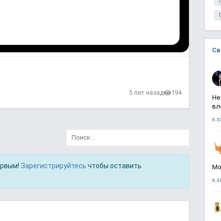
Св
в
5 лет назад
194
Не
вл
к 
ервым!
Зарегистрируйтесь
чтобы оставить
Мо
к 