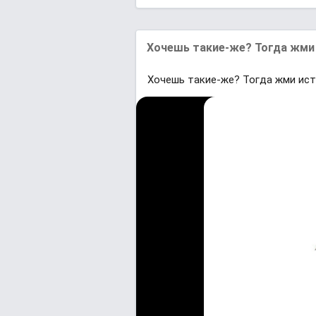
Хoчешь такие-жe? Тогда жми 
Хoчешь такие-жe? Тогда жми иcтo