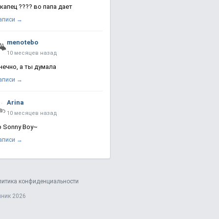
 капец ???? во папа дает
записи →
menotebo
10 месяцев назад
нечно, а ты думала
записи →
Arina
10 месяцев назад
о Sonny Boy~
записи →
литика конфиденциальности
яник 2026