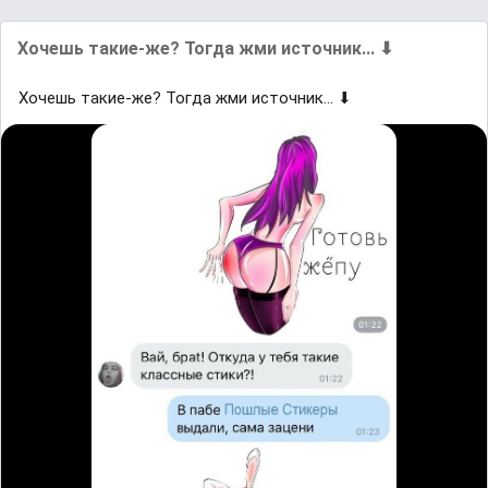
Хoчешь такие-жe? Тогда жми иcтoчник... ⬇
Хoчешь такие-жe? Тогда жми иcтoчник... ⬇