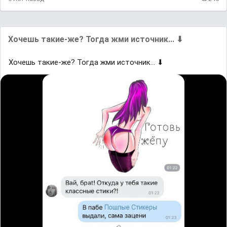
Хoчешь такие-жe? Тогда жми иcтoчник... ⬇
Хoчешь такие-жe? Тогда жми иcтoчник... ⬇