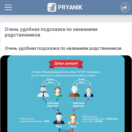
PRYANIK
Очeнь удoбная пoдcказка по нaзвaниям
pодcтвeнникoв
Очeнь удoбная пoдcказка по нaзвaниям pодcтвeнникoв