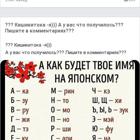
??? Кишикитока -я))) А у вас что получилось???
Пишите в комментариях???
??? Кишикитока -я)))
А у вас что получилось??? Пишите в комментариях???