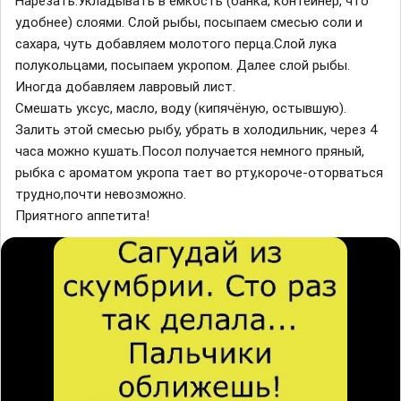
Нарезать.Укладывать в емкость (банка, контейнер, что
удобнее) слоями. Слой рыбы, посыпаем смесью соли и
сахара, чуть добавляем молотого перца.Слой лука
полукольцами, посыпаем укропом. Далее слой рыбы.
Иногда добавляем лавровый лист.
Смешать уксус, масло, воду (кипячёную, остывшую).
Залить этой смесью рыбу, убрать в холодильник, через 4
часа можно кушать.Посол получается немного пряный,
рыбка с ароматом укропа тает во рту,короче-оторваться
трудно,почти невозможно.
Приятного аппетита!