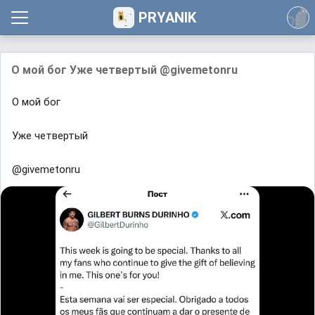
PRYANIK
О мой бог Уже четвертый @givemetonru
О мой бог
Уже четвертый
@givemetonru