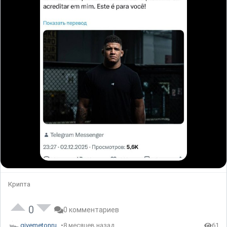
Крипта
0
0 комментариев
givemetonru
8 месяцев назад
61