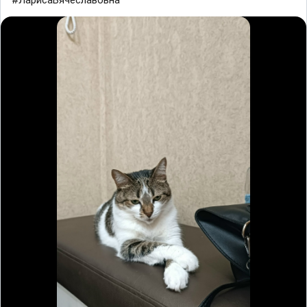
#ЛарисаВячеславовна