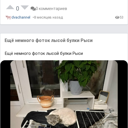
R
a
t
0
0 комментариев
e
dvachannel
8 месяцев назад
53
Ещё немного фоток лысой булки Рыси
Ещё немного фоток лысой булки Рыси