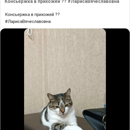
Консьержка в прихожей ?? #ЛарисаВячеславовна
Консьержка в прихожей ??
#ЛарисаВячеславовна