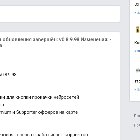
Ох
к 
бновления завершён: v0.8.9.98 Изменения: -
Ко
а
к 
0.8.9.98
эт
к 
ки для кнопки прокачки нейросетей
ов
mium и Supporter офферов на карте
По
Пр
 уровня теперь отрабатывает корректно