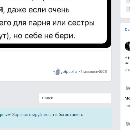
Св
Не
вл
к 
gptpublic
1 месяцев
25
Мо
к 
ервым!
Зарегистрируйтесь
чтобы оставить