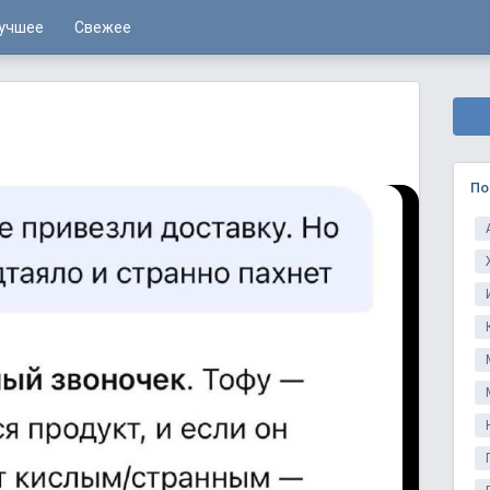
учшее
Свежее
По