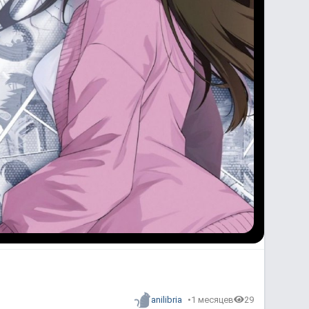
anilibria
1 месяцев
29