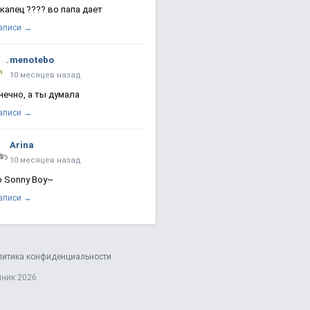
 капец ???? во папа дает
записи →
menotebo
10 месяцев назад
нечно, а ты думала
записи →
Arina
10 месяцев назад
о Sonny Boy~
записи →
литика конфиденциальности
яник 2026