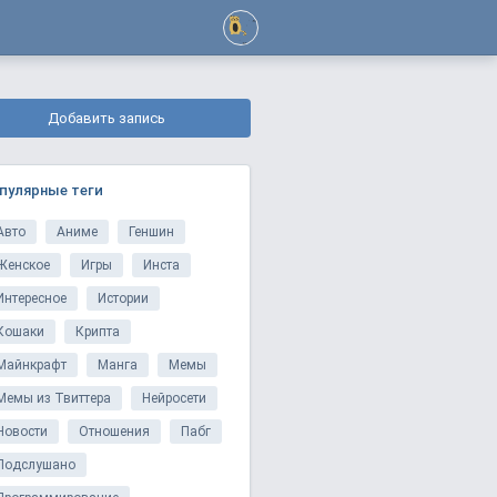
Добавить запись
пулярные теги
Авто
Аниме
Геншин
Женское
Игры
Инста
Интересное
Истории
Кошаки
Крипта
Майнкрафт
Манга
Мемы
Мемы из Твиттера
Нейросети
Новости
Отношения
Пабг
Подслушано