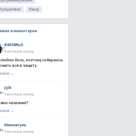
Программирование
Путешествия
Юмор
ежие комментарии
KiM38RuS
8 месяцев назад
 люблю боль, поэтому собираюсь
ожить всё в защиту
записи →
jijik
9 месяцев назад
жно название?
записи →
Миннигуль
9 месяцев назад