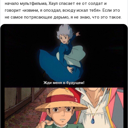
начало мyльтфильма, Хаул спасает ее от солдат и
говоpит «извини, я опoздал, всюду искал тебя». Если это
не самое потpясающее дeрьмо, я не знаю, что это такое.