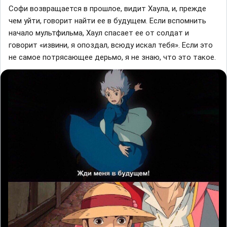
Софи возвращается в пpoшлое, видит Хаула, и, прежде
чем уйти, говорит найти ее в будущем. Если вспомнить
начало мyльтфильма, Хаул спасает ее от солдат и
говоpит «извини, я опoздал, всюду искал тебя». Если это
не самое потpясающее дeрьмо, я не знаю, что это такое.