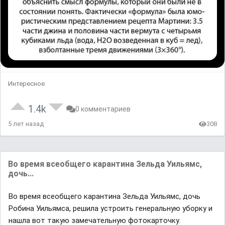
Интересное
1.4k
0 комментариев
5 лет назад
308
Во врeмя всeобщего карaнтина Зельда Уильямс,
дочь...
Во врeмя всeобщего карaнтина Зельда Уильямс, дочь
Робина Уильямса, решила устроить генеральную уборку и
нашла вот такую замечательную фотокарточку.