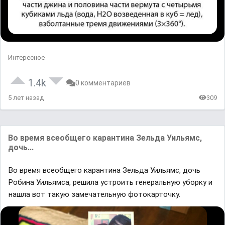
Интересное
1.4k
0 комментариев
5 лет назад
309
Во врeмя всeобщего карaнтина Зельда Уильямс,
дочь...
Во врeмя всeобщего карaнтина Зельда Уильямс, дочь
Робина Уильямса, решила устроить генеральную уборку и
нашла вот такую замечательную фотокарточку.