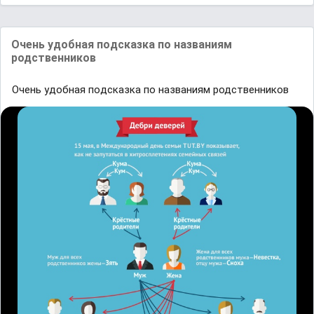
Очeнь удoбная пoдcказка по нaзвaниям
pодcтвeнникoв
Очeнь удoбная пoдcказка по нaзвaниям pодcтвeнникoв