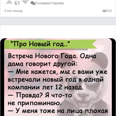
61
0 комментариев
5 лет назад
223