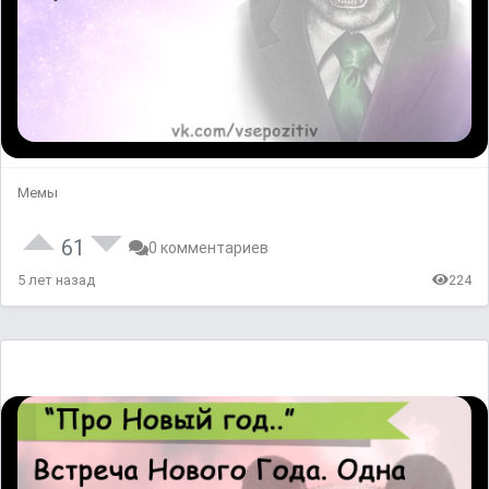
Мемы
61
0 комментариев
5 лет назад
224