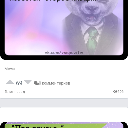
Мемы
69
0 комментариев
5 лет назад
296