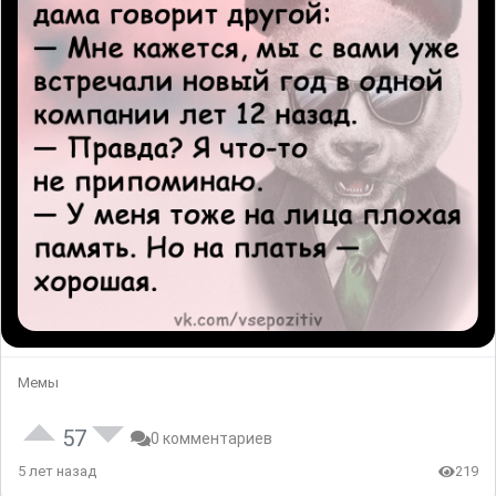
Мемы
57
0 комментариев
5 лет назад
219