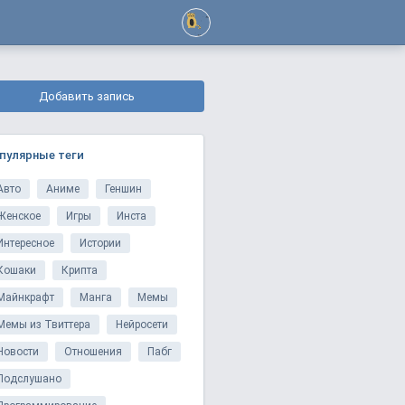
Добавить запись
пулярные теги
Авто
Аниме
Геншин
Женское
Игры
Инста
Интересное
Истории
Кошаки
Крипта
Майнкрафт
Манга
Мемы
Мемы из Твиттера
Нейросети
Новости
Отношения
Пабг
Подслушано