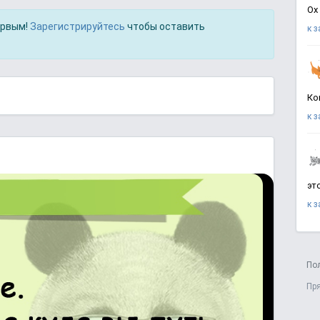
Ох
ервым!
Зарегистрируйтесь
чтобы оставить
к 
Ко
к 
эт
к 
По
Пр