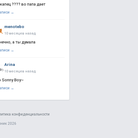
 капец ???? во папа дает
записи →
menotebo
10 месяцев назад
нечно, а ты думала
записи →
Arina
10 месяцев назад
о Sonny Boy~
записи →
литика конфиденциальности
яник 2026