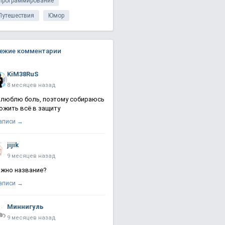
Программирование
Путешествия
Юмор
ежие комментарии
KiM38RuS
8 месяцев назад
 люблю боль, поэтому собираюсь
ожить всё в защиту
записи →
jijik
9 месяцев назад
жно название?
записи →
Миннигуль
9 месяцев назад