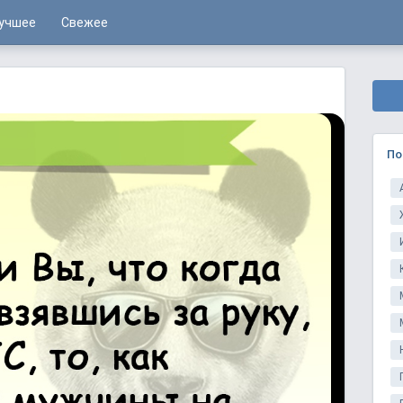
учшее
Свежее
По