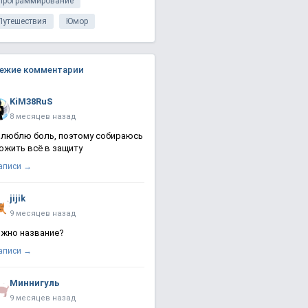
Программирование
Путешествия
Юмор
ежие комментарии
KiM38RuS
8 месяцев назад
 люблю боль, поэтому собираюсь
ожить всё в защиту
записи →
jijik
9 месяцев назад
жно название?
записи →
Миннигуль
9 месяцев назад