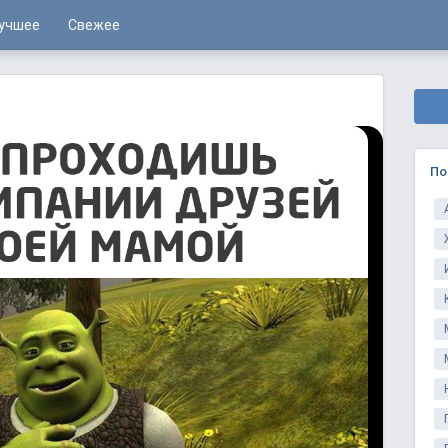
учшее
Свежее
По