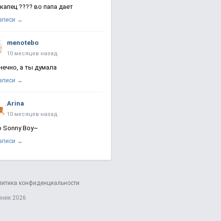
 капец ???? во папа дает
записи →
menotebo
10 месяцев назад
нечно, а ты думала
записи →
Arina
10 месяцев назад
о Sonny Boy~
записи →
литика конфиденциальности
яник 2026