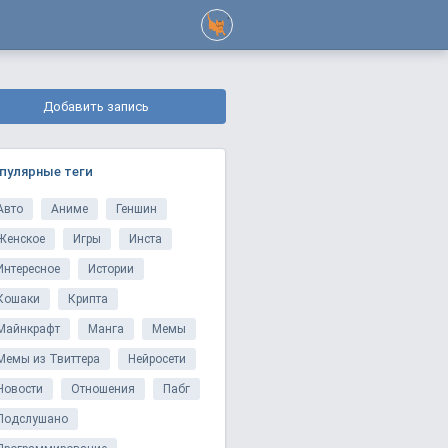
Добавить запись
пулярные теги
Авто
Аниме
Геншин
Женское
Игры
Инста
Интересное
Истории
Кошаки
Крипта
Майнкрафт
Манга
Мемы
Мемы из Твиттера
Нейросети
Новости
Отношения
Пабг
Подслушано