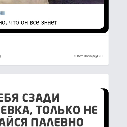
в
5 лет назад
288