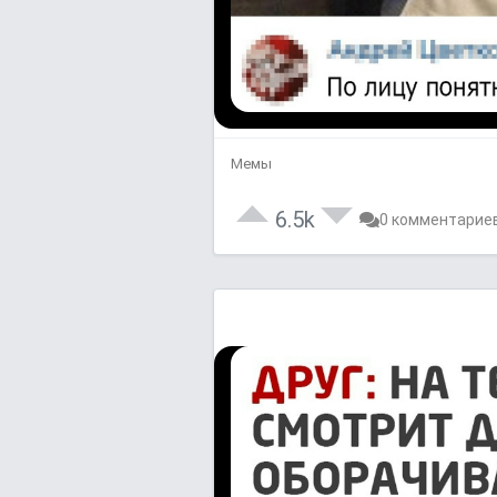
Мемы
6.5k
0 комментарие