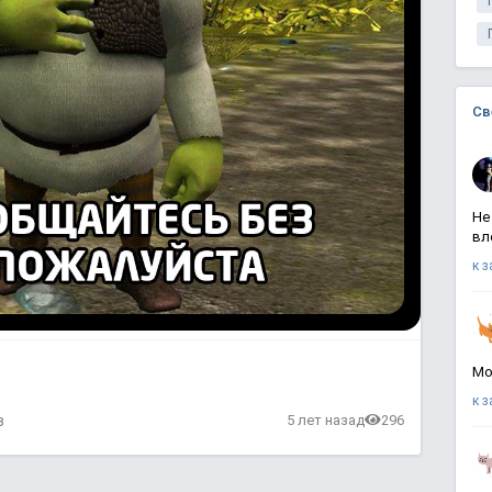
Св
Не
вл
к 
Мо
к 
в
5 лет назад
296