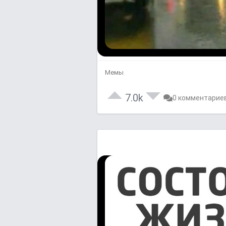
Мемы
7.0k
0 комментарие