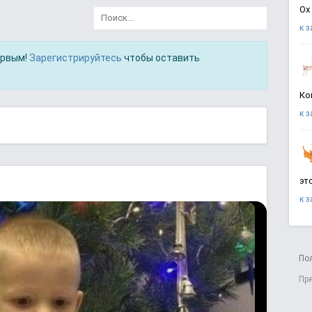
Ох
к 
ервым!
Зарегистрируйтесь
чтобы оставить
Ко
к 
эт
к 
По
Пр