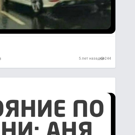
в
5 лет назад
244