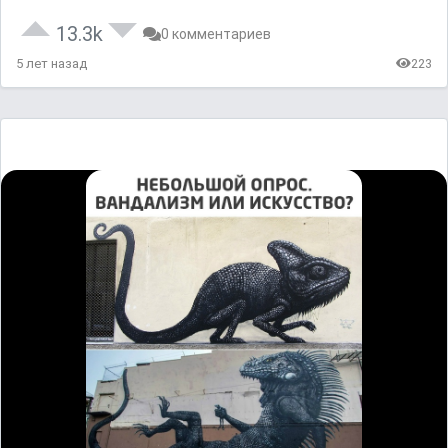
13.3k
0 комментариев
5 лет назад
223