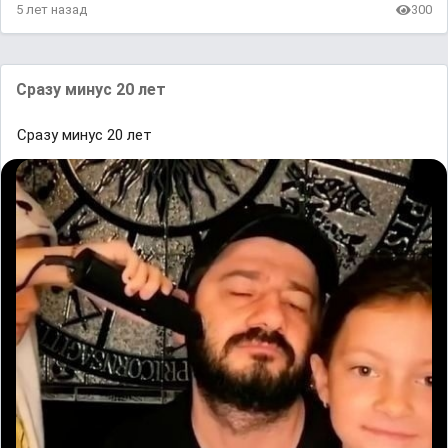
5 лет назад
300
Сразу минус 20 лет
Сразу минус 20 лет