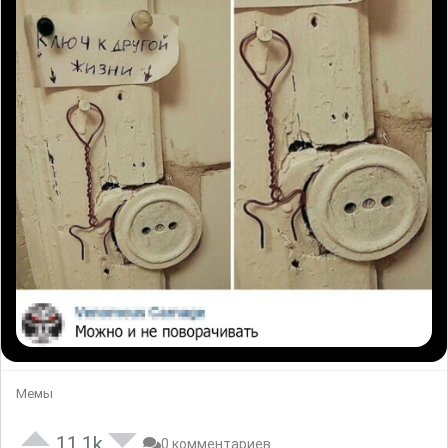
Мемы
11.1k
0 комментариев