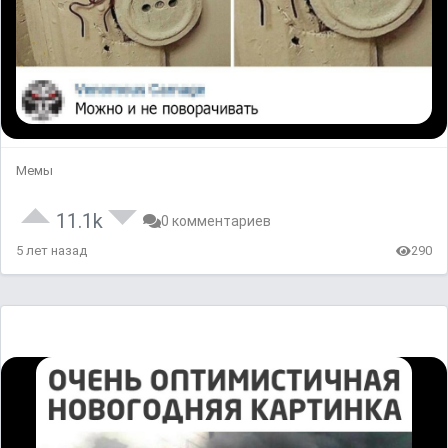
Мемы
11.1k
0 комментариев
5 лет назад
290