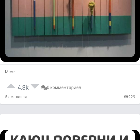
Мемы
4.8k
0 комментариев
5 лет назад
229