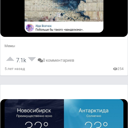
Мемы
7.1k
0 комментариев
5 лет назад
254