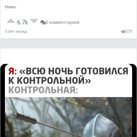
Мемы
6.7k
0 комментариев
5 лет назад
273