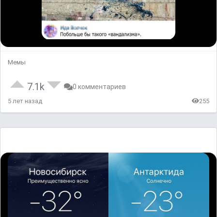
Мемы
7.1k
0 комментариев
5 лет назад
255