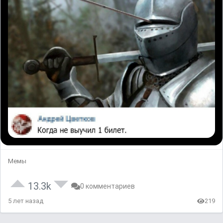
Мемы
13.3k
0 комментариев
5 лет назад
219