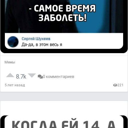
Мемы
8.7k
0 комментариев
5 лет назад
221