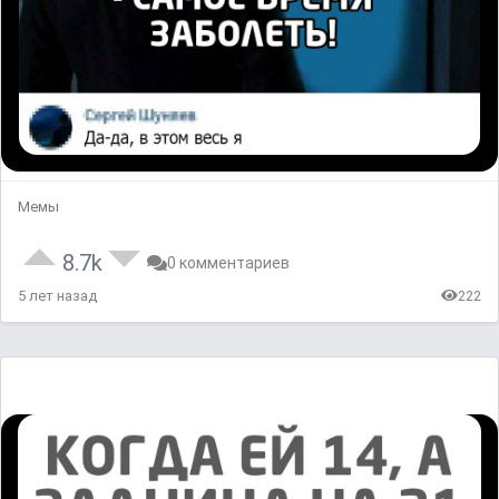
Мемы
8.7k
0 комментариев
5 лет назад
222