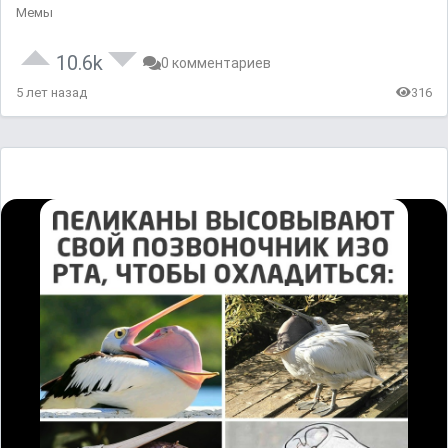
Мемы
10.6k
0 комментариев
5 лет назад
316