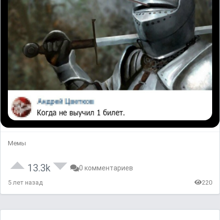
Мемы
13.3k
0 комментариев
5 лет назад
220