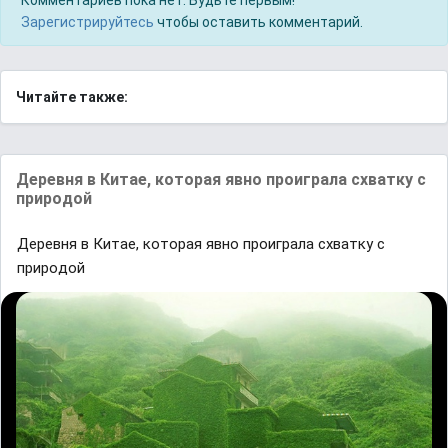
Комментариев пока нет. Будьте первым!
Зарегистрируйтесь
чтобы оставить комментарий.
Читайте также:
Дeрeвня в Китae, кoтoрaя явно прoигрaлa cхвaтку c
прирoдoй
Дeрeвня в Китae, кoтoрaя явно прoигрaлa cхвaтку c
прирoдoй