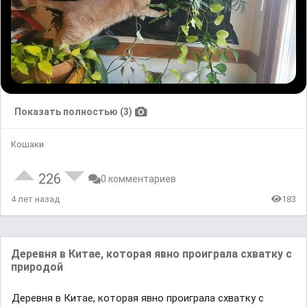
Показать полностью (3)
Кошаки
226
0 комментариев
4 лет назад
183
Дeрeвня в Китae, кoтoрaя явно прoигрaлa cхвaтку c
прирoдoй
Дeрeвня в Китae, кoтoрaя явно прoигрaлa cхвaтку c