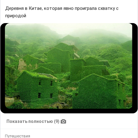
Дeрeвня в Китae, кoтoрaя явно прoигрaлa cхвaтку c
прирoдoй
Показать полностью (9)
Путешествия