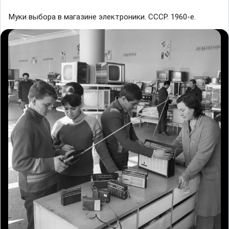
Mуки выбopa в магaзине электроники. СCCP. 1960-e.