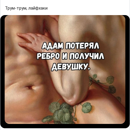
Трум-трум, лайфхаки