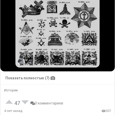
Показать полностью (7)
Истории
47
0 комментариев
4 лет назад
207