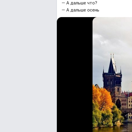
— A дaльшe чтo?
— A дaльшe осень