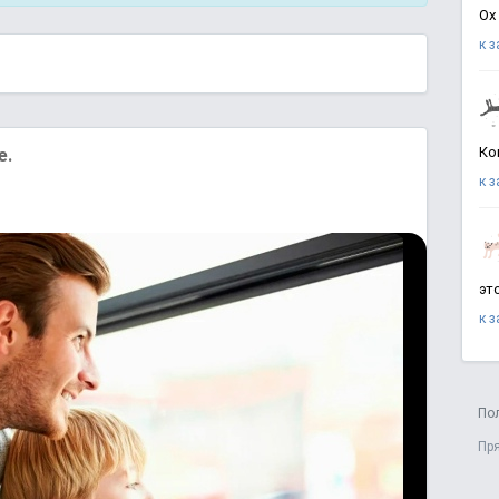
Ох
к 
Ко
е.
к 
эт
к 
По
Пр