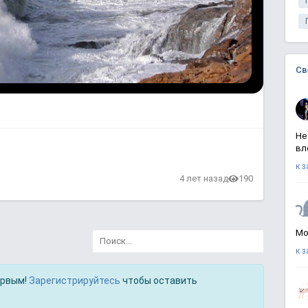
Св
Не
вл
к 
4 лет назад
190
Мо
к 
ервым!
Зарегистрируйтесь
чтобы оставить