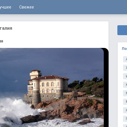
учшее
Свежее
Италия
ия
По