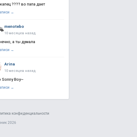
 капец ???? во папа дает
записи →
menotebo
10 месяцев назад
нечно, а ты думала
записи →
Arina
10 месяцев назад
о Sonny Boy~
записи →
литика конфиденциальности
яник 2026