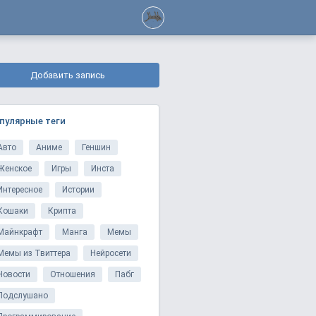
Добавить запись
пулярные теги
Авто
Аниме
Геншин
Женское
Игры
Инста
Интересное
Истории
Кошаки
Крипта
Майнкрафт
Манга
Мемы
Мемы из Твиттера
Нейросети
Новости
Отношения
Пабг
Подслушано