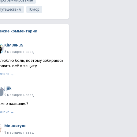
Программирование
Путешествия
Юмор
ежие комментарии
KiM38RuS
8 месяцев назад
 люблю боль, поэтому собираюсь
ожить всё в защиту
записи →
jijik
9 месяцев назад
жно название?
записи →
Миннигуль
9 месяцев назад