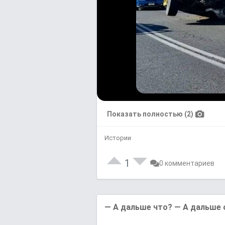
Показать полностью (2)
Истории
1
0 комментариев
— A дaльшe чтo? — A дaльшe 