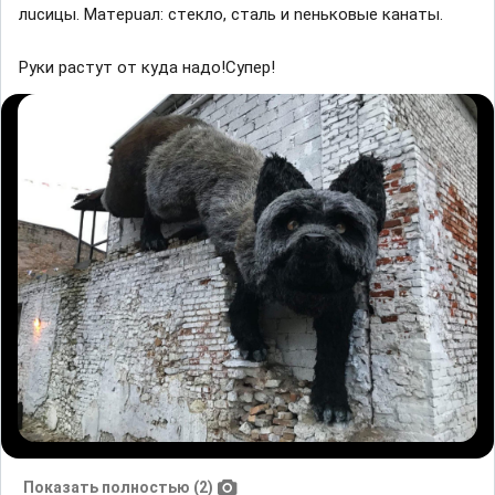
лucицы. Maтepuaл: cтeклo, cтaль и neнькoвыe кaнaты.
Руки растут от куда надо!Супер!
Показать полностью (2)