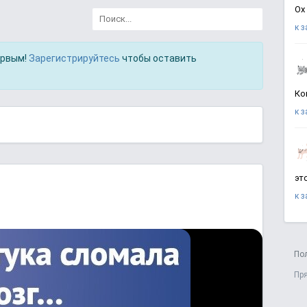
Ох
к 
ервым!
Зарегистрируйтесь
чтобы оставить
Ко
к 
эт
к 
По
Пр