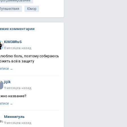
Программирование
Путешествия
Юмор
ежие комментарии
KiM38RuS
8 месяцев назад
 люблю боль, поэтому собираюсь
ожить всё в защиту
записи →
jijik
9 месяцев назад
жно название?
записи →
Миннигуль
9 месяцев назад