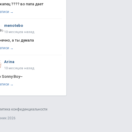
 капец ???? во папа дает
записи →
menotebo
10 месяцев назад
нечно, а ты думала
записи →
Arina
10 месяцев назад
о Sonny Boy~
записи →
литика конфиденциальности
яник 2026