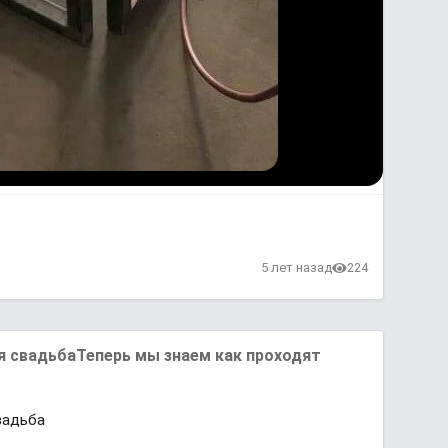
в
5 лет назад
224
я свадьбаТеперь мы знаем как проходят
вадьба