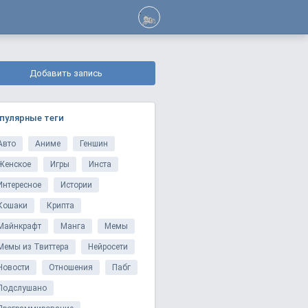
Добавить запись
пулярные теги
Авто
Аниме
Геншин
Женское
Игры
Инста
Интересное
Истории
Кошаки
Крипта
Майнкрафт
Манга
Мемы
Мемы из Твиттера
Нейросети
Новости
Отношения
Пабг
Подслушано