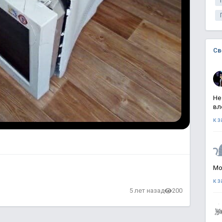
Св
Не
вл
к 
Мо
к 
в
5 лет назад
200